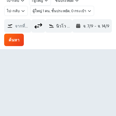
ไป-กลับ
1 ผู้ใหญ่
ชั้นประหยัด
ไป-กลับ
ผู้ใหญ่ 1 คน, ชั้นประหยัด, 0 กระเป๋า
จากที่ไหน?
นิวโว ลาเรโด Intl Quetzalcoatl (NLD)
จ. 7/9
-
จ. 14/9
ค้นหา