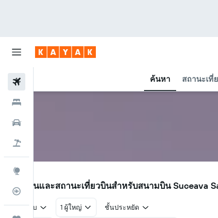
ค้นหา
สถานะเที่
ตั๋วเครื่องบิน
โรงแรม
รถเช่า
เที่ยวบิน+โรงแรม
สำรวจ
SCV
เที่ยวบินและสถานะเที่ยวบินสำหรับสนามบิน Suceava S
ติดตามเที่ยวบิน
ไป-กลับ
1 ผู้ใหญ่
ชั้นประหยัด