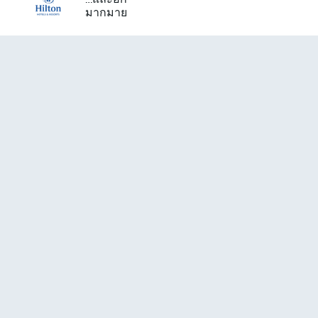
มากมาย