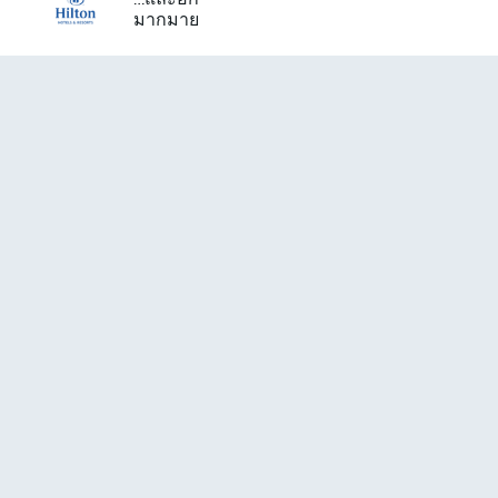
มากมาย