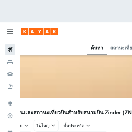
ค้นหา
สถานะเที่
ตั๋วเครื่องบิน
โรงแรม
รถเช่า
เที่ยวบิน+โรงแรม
สำรวจ
ZND
เที่ยวบินและสถานะเที่ยวบินสำหรับสนามบิน Zinder (Z
ติดตามเที่ยวบิน
ไป-กลับ
1 ผู้ใหญ่
ชั้นประหยัด