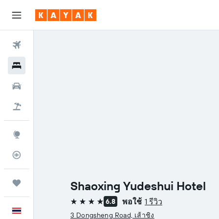
ตั๋วเครื่องบิน
โรงแรม
รถเช่า
เที่ยวบิน+โรงแรม
สำรวจ
ติดตามเที่ยวบิน
ทริป
Shaoxing Yudeshui Hotel
พอใช้
1 รีวิว
6.8
4 ดาว
ภาษาไทย
3 Dongsheng Road, เส้าชิง