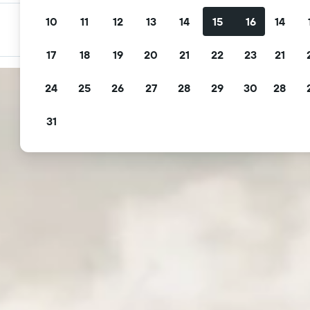
10
11
12
13
14
15
16
14
กรองข้อเสนอของคุณ
กรองตามการยกเลิกฟรี อาหารเช้าฟรี และอื่นๆ
17
18
19
20
21
22
23
21
24
25
26
27
28
29
30
28
31