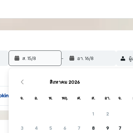
ส. 15/8
-
อา. 16/8
ผู
สิงหาคม 2026
จ.
อ.
พ.
พฤ.
ศ.
ส.
อา.
จ.
1
2
3
4
5
6
7
8
9
7