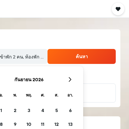
ค้นหา
้เข้าพัก 2 คน, ห้องพัก 1 ห้อง
กันยายน 2026
...และอีกมากมาย
อ.
พ.
พฤ.
ศ.
ส.
อา.
1
2
3
4
5
6
8
9
10
11
12
13