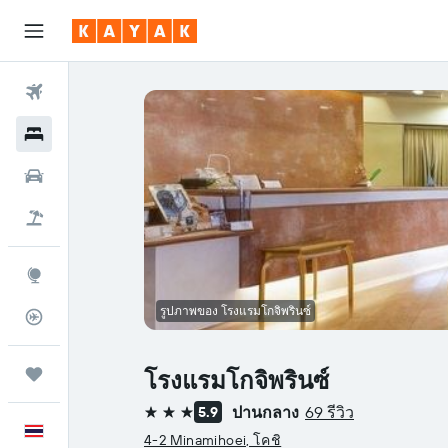
ตั๋วเครื่องบิน
โรงแรม
รถเช่า
เที่ยวบิน+โรงแรม
สำรวจ
รูปภาพของ โรงแรมโกจิพรินซ์
ติดตามเที่ยวบิน
ทริป
โรงแรมโกจิพรินซ์
ปานกลาง
69 รีวิว
5.9
3 ดาว
ภาษาไทย
4-2 Minamihoei, โคชิ