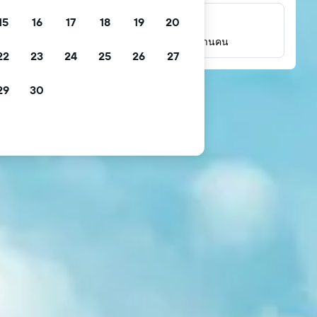
15
16
17
18
19
20
รีวิวนับล้าน
เช็คคะแนนจากรีวิวของผู้เข้าพักจริงหลายล้านคน
22
23
24
25
26
27
29
30