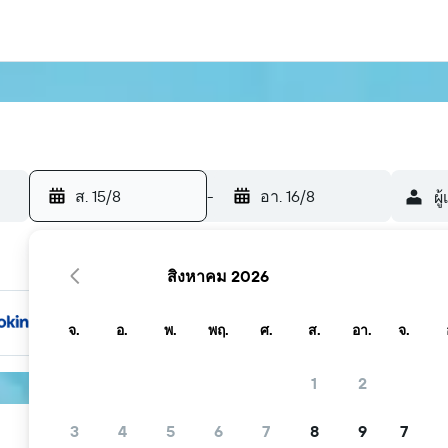
ส. 15/8
-
อา. 16/8
ผู
สิงหาคม 2026
จ.
อ.
พ.
พฤ.
ศ.
ส.
อา.
จ.
1
2
3
4
5
6
7
8
9
7