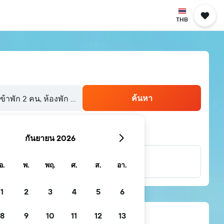
THB
ค้นหา
้เข้าพัก 2 คน, ห้องพัก 1 ห้อง
กันยายน 2026
...และอีกมากมาย
อ.
พ.
พฤ.
ศ.
ส.
อา.
1
2
3
4
5
6
8
9
10
11
12
13