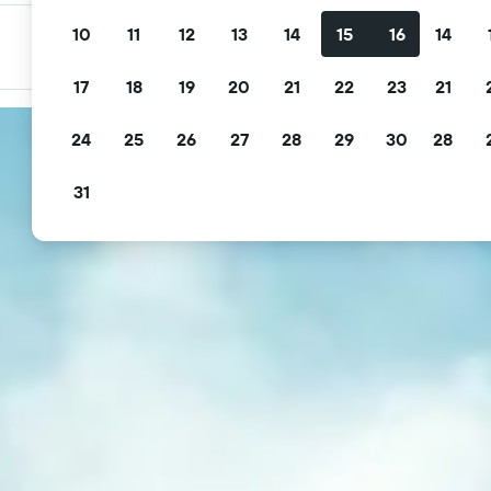
10
11
12
13
14
15
16
14
กรองข้อเสนอของคุณ
กรองตามการยกเลิกฟรี อาหารเช้าฟรี และอื่นๆ
17
18
19
20
21
22
23
21
24
25
26
27
28
29
30
28
31