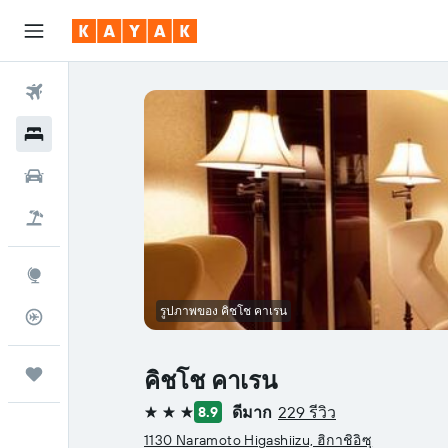
ตั๋วเครื่องบิน
โรงแรม
รถเช่า
เที่ยวบิน+โรงแรม
สำรวจ
รูปภาพของ คิชโช คาเรน
ติดตามเที่ยวบิน
ทริป
คิชโช คาเรน
ดีมาก
229 รีวิว
8.9
3 ดาว
1130 Naramoto Higashiizu, ฮิกาชิอิซุ