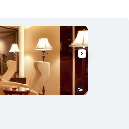
1/26
เลานจ์