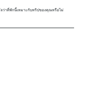
นใจว่าที่พักนี้เหมาะกับทริปของคุณหรือไม่