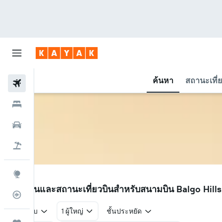
ค้นหา
สถานะเที่
ตั๋วเครื่องบิน
โรงแรม
รถเช่า
เที่ยวบิน+โรงแรม
สำรวจ
BQW
เที่ยวบินและสถานะเที่ยวบินสำหรับสนามบิน Balgo Hil
ติดตามเที่ยวบิน
ไป-กลับ
1 ผู้ใหญ่
ชั้นประหยัด