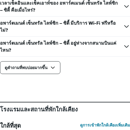
ของ
เวลาเช็คอินและเช็คเอาท์ของ อพาร์ตเมนต์ เซ็นทรัล ไลพ์ซิก
ของ
สัปดาห์
ห้อง
– ซิตี้ คือเมื่อไหร่?
แผนภูมิ
พัก
มี
อพาร์ตเมนต์ เซ็นทรัล ไลพ์ซิก – ซิตี้ มีบริการ Wi-Fi ฟรีหรือ
แกน
X
ไม่?
1
แกน
อพาร์ตเมนต์ เซ็นทรัล ไลพ์ซิก – ซิตี้ อยู่ห่างจากสนามบินแค่
แสดง
ไหน?
วัน
ของ
สัปดาห์
ดูคำถามที่พบบ่อยมากขึ้น
แผนภูมิ
มี
แกน
Y
1
แกน
แแส
ดง
โรงแรมและสถานที่พักใกล้เคียง
ราคา
เฉลี่ย
ของ
ใกล้ที่สุด
ดูการเข้าพักใกล้เคียงเพิ่มเติม
ห้อง