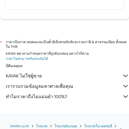
ราคาเป็นราคาต่อคนและเป็นตั๋วอิเล็กทรอนิกส์และรวมภาษี & ค่าธรรมเนียม ทั้งหมด
*
ใน THB
KAYAK พยายามกำหนดราคาที่ถูกต้องเสมอ อย่างไรก็ตาม
ราคาไม่สามารถรับประกันได้
นี่คือเหตุผล:
KAYAK ไม่ใช่ผู้ขาย
เรารวบรวมข้อมูลมหาศาลเพื่อคุณ
ทำไมราคาถึงไม่แม่นยำ 100%?
KAYAK.co.th
โรงแรม
โรงแรมEurope
โรงแรมใน เยอรมนี