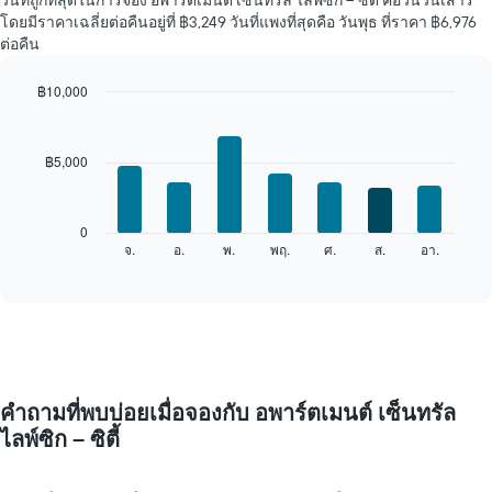
วันที่ถูกที่สุดในการจอง อพาร์ตเมนต์ เซ็นทรัล ไลพ์ซิก – ซิตี้ คือวันวันเสาร์
ของ
โดยมีราคาเฉลี่ยต่อคืนอยู่ที่ ฿3,249 วันที่แพงที่สุดคือ วันพุธ ที่ราคา ฿6,976
ห้อง
ต่อคืน
พัก
ใน
แต่ละ
฿10,000
เดือน
Bar
Chart
แผนภูมิ
graphic.
chart
with
มี
฿5,000
7
แกน
bars.
X
1
แผนภูมิ
0
แกน
ต่อ
จ.
อ.
พ.
พฤ.
ศ.
ส.
อา.
End
แสดง
of
ไป
เดือน
interactive
นี้
chart
แผนภูมิ
แสดง
มี
ราคา
แกน
เฉลี่ย
Y
ของ
1
ห้อง
แกน
คำถามที่พบบ่อยเมื่อจองกับ อพาร์ตเมนต์ เซ็นทรัล
พัก
แแส
ไลพ์ซิก – ซิตี้
ใน
ดง
แต่ละ
ราคา
วัน
เฉลี่ย