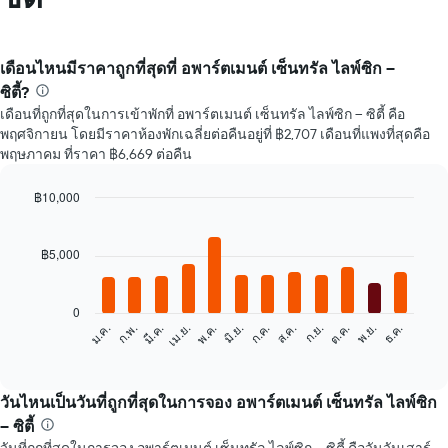
เดือนไหนมีราคาถูกที่สุดที่ อพาร์ตเมนต์ เซ็นทรัล ไลพ์ซิก –
ซิตี้?
เดือนที่ถูกที่สุดในการเข้าพักที่ อพาร์ตเมนต์ เซ็นทรัล ไลพ์ซิก – ซิตี้ คือ
พฤศจิกายน โดยมีราคาห้องพักเฉลี่ยต่อคืนอยู่ที่ ฿2,707 เดือนที่แพงที่สุดคือ
พฤษภาคม ที่ราคา ฿6,669 ต่อคืน
฿10,000
Bar
Chart
graphic.
chart
with
฿5,000
12
bars.
0
แผนภูมิ
ก.พ.
พ.ค.
ส.ค.
พ.ย.
มี.ค.
มิ.ย.
ก.ย.
ธ.ค.
ม.ค.
เม.ย.
ก.ค.
ต.ค.
ต่อ
End
of
ไป
interactive
นี้
chart
แสดง
วันไหนเป็นวันที่ถูกที่สุดในการจอง อพาร์ตเมนต์ เซ็นทรัล ไลพ์ซิก
ราคา
– ซิตี้
เฉลี่ย