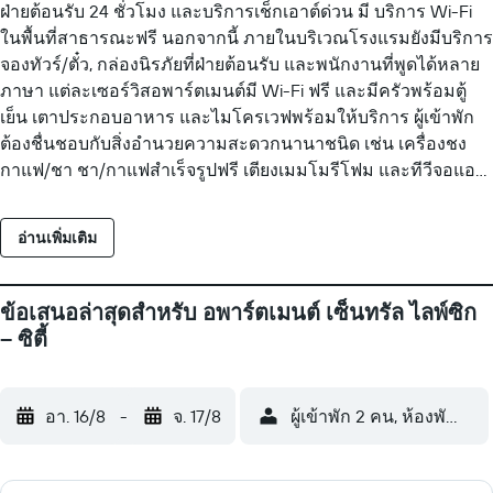
ฝ่ายต้อนรับ 24 ชั่วโมง และบริการเช็กเอาต์ด่วน มี บริการ Wi-Fi
ในพื้นที่สาธารณะฟรี นอกจากนี้ ภายในบริเวณโรงแรมยังมีบริการ
จองทัวร์/ตั๋ว, กล่องนิรภัยที่ฝ่ายต้อนรับ และพนักงานที่พูดได้หลาย
ภาษา แต่ละเซอร์วิสอพาร์ตเมนต์มี Wi-Fi ฟรี และมีครัวพร้อมตู้
เย็น เตาประกอบอาหาร และไมโครเวฟพร้อมให้บริการ ผู้เข้าพัก
ต้องชื่นชอบกับสิ่งอำนวยความสะดวกนานาชนิด เช่น เครื่องชง
กาแฟ/ชา ชา/กาแฟสำเร็จรูปฟรี เตียงเมมโมรีโฟม และทีวีจอแอล
ซีดี มีบริการทำความสะอาดรายสัปดาห์ อพาร์ตเมนต์ เซ็นทรัล
ไลพ์ซิก – ซิตี้ มีห้องพัก 115 ห้อง พร้อมด้วยเครื่องชงกาแฟ/ชา และ
อ่านเพิ่มเติม
ไดร์เป่าผม เตียงมีที่นอน เมมโมรีโฟม ห้องพักในเซอร์วิส
อพาร์ตเมนต์ระดับ4แห่งนี้มีครัวพร้อมด้วยตู้เย็น/ตู้แช่แข็ง, เตา
ประกอบอาหาร, ไมโครเวฟ และเครื่องครัว/จาน/ช้อนส้อม ห้องน้ำ
ข้อเสนอล่าสุดสำหรับ อพาร์ตเมนต์ เซ็นทรัล ไลพ์ซิก
มีฝักบัว พร้อม ฝักบัวสายฝน เซอร์วิสอพาร์ตเมนต์ใน ไลพ์ซิก แห่งนี้
– ซิตี้
มี Wi-Fi ให้บริการฟรี มีทีวีจอแอลซีดี ในห้องพัก นอกจากนี้ ห้อง
พักยังประกอบด้วย เตารีด/โต๊ะรีดผ้า และ ผ้าม่านกันแสง สามารถ
ขอเครื่องนอนป้องกันสารก่อภูมิแพ้และเตารีด/โต๊ะรีดผ้าเพิ่มเติม
อา. 16/8
-
จ. 17/8
ผู้เข้าพัก 2 คน, ห้องพัก 1 ห้
ได้ มีบริการทำความสะอาดทุกสัปดาห์ กิจกรรมนันทนาการที่ระบุ
ด้านล่างนี้มีให้บริการภายในบริเวณโรงแรมหรือในบริเวณใกล้
เคียง อาจมีค่าบริการเพิ่มเติม