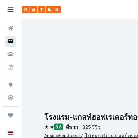
ตั๋วเครื่องบิน
โรงแรม
รถเช่า
เที่ยวบิน+โรงแรม
สำรวจ
ติดตามเที่ยวบิน
ทริป
โรงแรม-แกสท์ฮอฟเรเดอร์ทอร
ดีมาก
1,325 รีวิว
8.6
2 ดาว
ภาษาไทย
Ansbacherstrasse 7, โรเธนบวร์ก ออป แดร์ เทาเบ