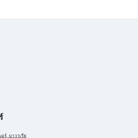
์
อร์, บาวาเรีย