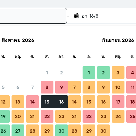
-
อา. 16/8
สิงหาคม 2026
กันยายน 2026
ค้นหา
พ.
พฤ.
ศ.
ส.
อา.
จ.
อ.
พ.
พฤ.
ศ.
1
2
1
2
3
4
5
6
7
8
9
7
8
9
10
11
ทั้งหมด (ต่อคืน)
12
13
14
15
16
14
15
16
17
18
฿3,922
19
20
21
22
23
21
22
23
24
25
26
27
28
29
30
28
29
30
฿4,307