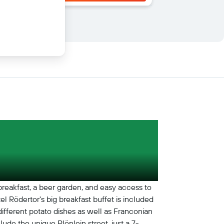
 breakfast, a beer garden, and easy access to
el Rödertor's big breakfast buffet is included
 different potato dishes as well as Franconian
ude the unique Plönlein street, just a 7-