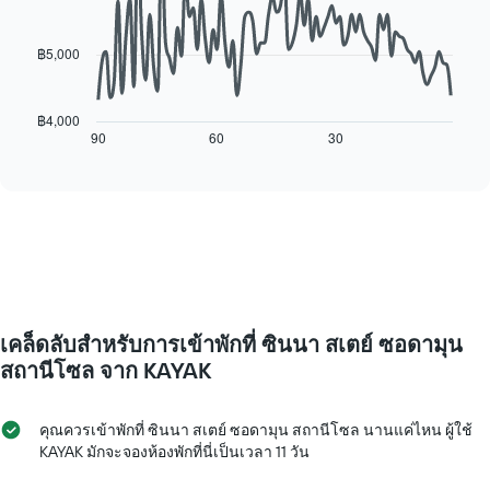
สัปดาห์
data
ห้อง
แผนภูมิ
points.
พัก
มี
฿5,000
แกน
แผนภูมิ
X
ต่อ
1
ไป
฿4,000
แกน
นี้
90
60
30
End
แสดง
of
แสดง
interactive
วัน
การ
chart
ของ
เปลี่ยนแปลง
สัปดาห์
ของ
แผนภูมิ
ราคา
มี
ห้อง
แกน
พัก
Y
เมื่อ
1
ใกล้
เคล็ดลับสำหรับการเข้าพักที่ ซินนา สเตย์ ซอดามุน
แกน
ถึง
แแส
วัน
สถานีโซล จาก KAYAK
ดง
ที่
ราคา
เข้า
เฉลี่ย
พัก
คุณควรเข้าพักที่ ซินนา สเตย์ ซอดามุน สถานีโซล นานแค่ไหน ผู้ใช้
ของ
แผนภูมิ
KAYAK มักจะจองห้องพักที่นี่เป็นเวลา 11 วัน
ห้อง
มี
พัก