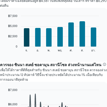
โดยมีราคาเฉลี่ยต่อคืนอยู่ที่ ฿4,581 วันที่แพงที่สุดคือ วันเสาร์ ที่ราคา ฿6,290
ห้อง
ต่อคืน
พัก
ใน
แต่ละ
฿7,500
เดือน
Bar
Chart
แผนภูมิ
graphic.
chart
฿5,000
with
มี
7
แกน
฿2,500
bars.
X
1
แผนภูมิ
0
แกน
ต่อ
จ.
อ.
พ.
พฤ.
ศ.
ส.
อา.
End
แสดง
of
ไป
เดือน
interactive
นี้
chart
แผนภูมิ
แสดง
ควรจอง ซินนา สเตย์ ซอดามุน สถานีโซล ล่วงหน้านานแค่ไหน
มี
ราคา
แกน
เพื่อให้ได้ราคาที่ดีที่สุดสำหรับ ซินนา สเตย์ ซอดามุน สถานีโซล ควรจองล่วง
เฉลี่ย
Y
หน้าประมาณ 12 สัปดาห์ วิธีนี้จะช่วยประหยัดได้ประมาณ 1% เมื่อเทียบกับ
ของ
1
การจองนาทีสุดท้าย
ห้อง
แกน
พัก
แแส
฿7,000
ใน
ดง
Line
แต่ละ
Chart
ราคา
graphic.
chart
วัน
เฉลี่ย
with
฿6,000
ของ
ของ
90