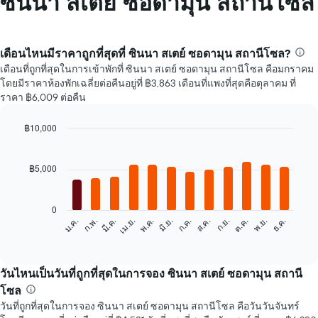
ซินนา สเตย์ ซอดามุน สถานีโซล
เดือนไหนมีราคาถูกที่สุดที่ ซินนา สเตย์ ซอดามุน สถานีโซล?
เดือนที่ถูกที่สุดในการเข้าพักที่ ซินนา สเตย์ ซอดามุน สถานีโซล คือมกราคม
โดยมีราคาห้องพักเฉลี่ยต่อคืนอยู่ที่ ฿3,863 เดือนที่แพงที่สุดคือตุลาคม ที่
ราคา ฿6,009 ต่อคืน
฿10,000
Bar
Chart
graphic.
chart
with
฿5,000
12
bars.
0
แผนภูมิ
ก.พ.
พ.ค.
ส.ค.
พ.ย.
มี.ค.
มิ.ย.
ก.ย.
ธ.ค.
ม.ค.
เม.ย.
ก.ค.
ต.ค.
ต่อ
End
of
ไป
interactive
นี้
chart
แสดง
วันไหนเป็นวันที่ถูกที่สุดในการจอง ซินนา สเตย์ ซอดามุน สถานี
ราคา
โซล
เฉลี่ย
วันที่ถูกที่สุดในการจอง ซินนา สเตย์ ซอดามุน สถานีโซล คือวันวันจันทร์
ของ