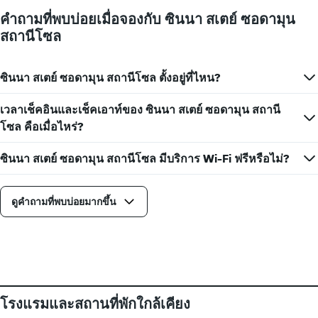
แกน
X
คำถามที่พบบ่อยเมื่อจองกับ ซินนา สเตย์ ซอดามุน
1
สถานีโซล
แกน
แสดง
จำนวน
ซินนา สเตย์ ซอดามุน สถานีโซล ตั้งอยู่ที่ไหน?
วัน
ก่อน
การ
เวลาเช็คอินและเช็คเอาท์ของ ซินนา สเตย์ ซอดามุน สถานี
เข้า
โซล คือเมื่อไหร่?
พัก
แผนภูมิ
ซินนา สเตย์ ซอดามุน สถานีโซล มีบริการ Wi-Fi ฟรีหรือไม่?
มี
แกน
Y
ดูคำถามที่พบบ่อยมากขึ้น
1
แกน
แแส
ดง
ราคา
เฉลี่ย
ของ
ห้อง
โรงแรมและสถานที่พักใกล้เคียง
พัก