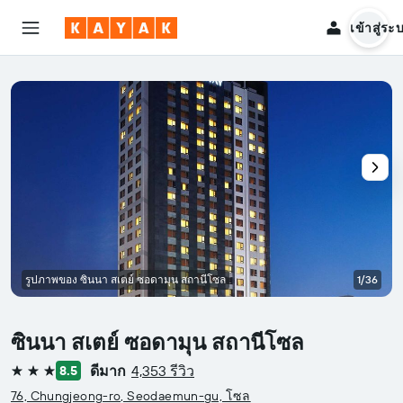
เข้าสู่ระ
รูปภาพของ ซินนา สเตย์ ซอดามุน สถานีโซล
1/36
ซินนา สเตย์ ซอดามุน สถานีโซล
ดีมาก
4,353 รีวิว
8.5
3 ดาว
76, Chungjeong-ro, Seodaemun-gu, โซล