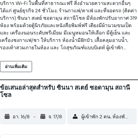
บริการ Wi-Fi ในพื้นที่สาธารณะฟรี สิ่งอำนวยความสะดวกอื่นๆ
ได้แก่ ศูนย์ธุรกิจ 24 ชั่วโมง, ร้านกาแฟ/คาเฟ่ และที่จอดรถ (คิดค่า
บริการ) ซินนา สเตย์ ซอดามุน สถานีโซล มีห้องพักปรับอากาศ 319
ห้อง พร้อมด้วยตู้นิรภัยและหนังสือพิมพ์ฟรี เตียงมีผ้านวมขนเป็ด
และ เครื่องนอนระดับพรีเมียม มีเมนูหมอนให้เลือก มีตู้เย็น และ
เครื่องชงกาแฟ/ชา ให้บริการ ห้องน้ำมีฝักบัว, เสื้อคลุมอาบน้ำ,
รองเท้าสวมภายในห้อง และ โถสุขภัณฑ์แบบบิเดท์ ผู้เข้าพัก
สามารถท่องเว็บไซต์โดยใช้อินเทอร์เน็ตแบบใช้สายและ Wi-Fi ที่
ให้บริการฟรี ทีวีจอแอลอีดี 50 นิ้ว มีช่องเคเบิลระดับพรีเมียม
อ่านเพิ่มเติม
นอกจากนี้ ห้องพักยังประกอบด้วย น้ำดื่มบรรจุขวดฟรี และ ไดร์เป่า
ผม มีบริการทำความสะอาดทุกวัน และมีเครื่องนอนป้องกันสารก่อ
ภูมิแพ้บริการตามคำขอ สิ่งอำนวยความสะดวกด้านสันทนาการที่
ข้อเสนอล่าสุดสำหรับ ซินนา สเตย์ ซอดามุน สถานี
โรงแรม รวมถึง ฟิตเนส
โซล
อา. 16/8
-
จ. 17/8
ผู้เข้าพัก 2 คน, ห้องพัก 1 ห้