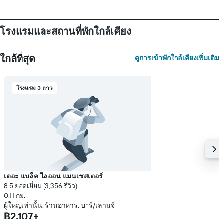
พัก
แผนภูมิ
มี
แกน
โรงแรมและสถานที่พักใกล้เคียง
Y
1
แกน
ใกล้ที่สุด
ดูการเข้าพักใกล้เคียงเพิ่มเติม
แแส
ดง
ราคา
โรงแรม 3 ดาว
เฉลี่ย
ของ
ห้อง
พัก
เดอะ แบล็ค ไลออน แมนเชสเตอร์
8.5 ยอดเยี่ยม (3,356 รีวิว)
0.11 กม.
ผู้ใหญ่เท่านั้น, ร้านอาหาร, บาร์/เลานจ์
฿2,107+