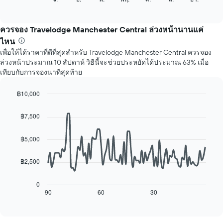
แสดง
of
ไป
เดือน
interactive
นี้
chart
แผนภูมิ
แสดง
ควรจอง Travelodge Manchester Central ล่วงหน้านานแค่
มี
ราคา
แกน
ไหน
เฉลี่ย
Y
เพื่อให้ได้ราคาที่ดีที่สุดสำหรับ Travelodge Manchester Central ควรจอง
ของ
1
ล่วงหน้าประมาณ 10 สัปดาห์ วิธีนี้จะช่วยประหยัดได้ประมาณ 63% เมื่อ
ห้อง
แกน
เทียบกับการจองนาทีสุดท้าย
พัก
แแส
ใน
ดง
แต่ละ
฿10,000
ราคา
วัน
Line
Chart
เฉลี่ย
ของ
graphic.
chart
ของ
฿7,500
with
สัปดาห์
ห้อง
90
แผนภูมิ
พัก
data
฿5,000
มี
points.
แกน
X
฿2,500
แผนภูมิ
1
ต่อ
แกน
ไป
0
แสดง
นี้
90
60
30
End
วัน
of
แสดง
interactive
ของ
การ
chart
สัปดาห์
เปลี่ยนแปลง