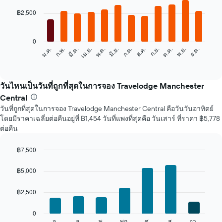
graphic.
chart
with
฿2,500
12
bars.
0
แผนภูมิ
ก.พ.
พ.ค.
ส.ค.
พ.ย.
ม.ค.
เม.ย.
ก.ค.
ต.ค.
มี.ค.
มิ.ย.
ก.ย.
ธ.ค.
ต่อ
End
of
ไป
interactive
นี้
chart
แสดง
วันไหนเป็นวันที่ถูกที่สุดในการจอง Travelodge Manchester
ราคา
Central
เฉลี่ย
วันที่ถูกที่สุดในการจอง Travelodge Manchester Central คือวันวันอาทิตย์
ของ
โดยมีราคาเฉลี่ยต่อคืนอยู่ที่ ฿1,454 วันที่แพงที่สุดคือ วันเสาร์ ที่ราคา ฿5,778
ห้อง
ต่อคืน
พัก
ใน
แต่ละ
฿7,500
เดือน
Bar
Chart
แผนภูมิ
graphic.
chart
฿5,000
with
มี
7
แกน
฿2,500
bars.
X
1
แผนภูมิ
0
แกน
ต่อ
จ.
อ.
พ.
พฤ.
ศ.
ส.
อา.
End