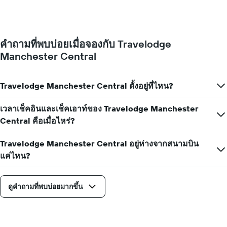
แผนภูมิ
ของ
มี
ราคา
แกน
ห้อง
Y
พัก
1
คำถามที่พบบ่อยเมื่อจองกับ Travelodge
เมื่อ
แกน
Manchester Central
ใกล้
แแส
ถึง
ดง
วัน
ราคา
ที่
Travelodge Manchester Central ตั้งอยู่ที่ไหน?
เฉลี่ย
เข้า
ของ
พัก
เวลาเช็คอินและเช็คเอาท์ของ Travelodge Manchester
ห้อง
แผนภูมิ
พัก
Central คือเมื่อไหร่?
มี
แกน
X
Travelodge Manchester Central อยู่ห่างจากสนามบิน
1
แค่ไหน?
แกน
แสดง
จำนวน
ดูคำถามที่พบบ่อยมากขึ้น
วัน
ก่อน
การ
เข้า