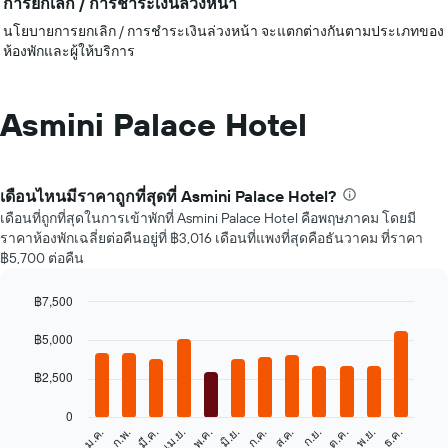
การยกเลิก / การชำระเงินล่วงหน้า
นโยบายการยกเลิก / การชำระเงินล่วงหน้า จะแตกต่างกันตามประเภทของ
ห้องพักและผู้ให้บริการ
Asmini Palace Hotel
เดือนไหนมีราคาถูกที่สุดที่ Asmini Palace Hotel?
เดือนที่ถูกที่สุดในการเข้าพักที่ Asmini Palace Hotel คือพฤษภาคม โดยมี
ราคาห้องพักเฉลี่ยต่อคืนอยู่ที่ ฿3,016 เดือนที่แพงที่สุดคือธันวาคม ที่ราคา
฿5,700 ต่อคืน
฿7,500
Bar
Chart
graphic.
฿5,000
chart
with
12
฿2,500
bars.
0
แผนภูมิ
ก.พ.
พ.ค.
ส.ค.
พ.ย.
ม.ค.
เม.ย.
ก.ค.
ต.ค.
มี.ค.
มิ.ย.
ก.ย.
ธ.ค.
ต่อ
End