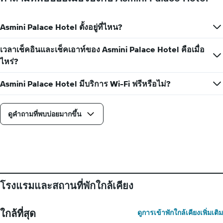
1
ใน
แกน
แต่ละ
แแส
Asmini Palace Hotel ตั้งอยู่ที่ไหน?
วัน
ดง
ของ
ราคา
สัปดาห์
เวลาเช็คอินและเช็คเอาท์ของ Asmini Palace Hotel คือเมื่อ
เฉลี่ย
แผนภูมิ
ของ
ไหร่?
มี
ห้อง
แกน
พัก
Asmini Palace Hotel มีบริการ Wi-Fi ฟรีหรือไม่?
X
1
แกน
แสดง
ดูคำถามที่พบบ่อยมากขึ้น
วัน
ของ
สัปดาห์
แผนภูมิ
มี
แกน
Y
โรงแรมและสถานที่พักใกล้เคียง
1
แกน
แแส
ใกล้ที่สุด
ดูการเข้าพักใกล้เคียงเพิ่มเติม
ดง