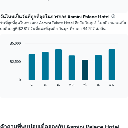
of
ไป
interactive
นี้
chart
แสดง
วันไหนเป็นวันที่ถูกที่สุดในการจอง Asmini Palace Hotel
ราคา
วันที่ถูกที่สุดในการจอง Asmini Palace Hotel คือวันวันศุกร์ โดยมีราคาเฉลี่ย
เฉลี่ย
ต่อคืนอยู่ที่ ฿2,817 วันที่แพงที่สุดคือ วันพุธ ที่ราคา ฿4,257 ต่อคืน
ของ
ห้อง
พัก
฿5,000
ใน
Bar
Chart
แต่ละ
graphic.
chart
เดือน
with
฿2,500
7
แผนภูมิ
bars.
มี
แกน
แผนภูมิ
0
X
ต่อ
จ.
อ.
พ.
พฤ.
ศ.
ส.
อา.
End
1
of
ไป
แกน
interactive
นี้
chart
แสดง
แสดง
เดือน
ราคา
แผนภูมิ
เฉลี่ย
มี
ของ
แกน
ห้อง
Y
คำถามที่พบบ่อยเมื่อจองกับ Asmini Palace Hotel
พัก