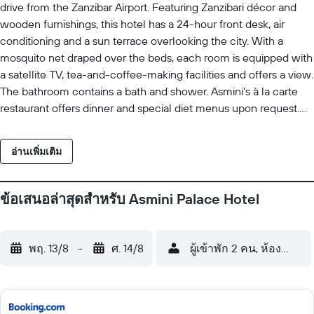
drive from the Zanzibar Airport. Featuring Zanzibari décor and
wooden furnishings, this hotel has a 24-hour front desk, air
conditioning and a sun terrace overlooking the city. With a
mosquito net draped over the beds, each room is equipped with
a satellite TV, tea-and-coffee-making facilities and offers a view.
The bathroom contains a bath and shower. Asmini’s à la carte
restaurant offers dinner and special diet menus upon request.
Mercury restaurant can be found within 5 minutes’ walk. Guests
can relax on the sun terrace or in the guest lounge. The beach
อ่านเพิ่มเติม
is within 1 km, attractions including the Forodhani Gardens and
Zanzibar Ferry Terminal is within a 5-minute walk. Free Wi-Fi is
available in public areas, and an airport shuttle can be arranged
ข้อเสนอล่าสุดสำหรับ Asmini Palace Hotel
at an additional fee.
พฤ. 13/8
-
ศ. 14/8
ผู้เข้าพัก 2 คน, ห้องพัก 1 ห