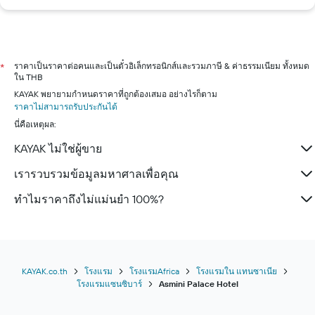
ราคาเป็นราคาต่อคนและเป็นตั๋วอิเล็กทรอนิกส์และรวมภาษี & ค่าธรรมเนียม ทั้งหมด
*
ใน THB
KAYAK พยายามกำหนดราคาที่ถูกต้องเสมอ อย่างไรก็ตาม
ราคาไม่สามารถรับประกันได้
นี่คือเหตุผล:
KAYAK ไม่ใช่ผู้ขาย
เรารวบรวมข้อมูลมหาศาลเพื่อคุณ
ทำไมราคาถึงไม่แม่นยำ 100%?
KAYAK.co.th
โรงแรม
โรงแรมAfrica
โรงแรมใน แทนซาเนีย
โรงแรมแซนซิบาร์
Asmini Palace Hotel