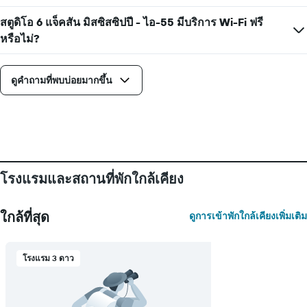
X
1
สตูดิโอ 6 แจ็คสัน มิสซิสซิปปี - ไอ-55 มีบริการ Wi-Fi ฟรี
แกน
หรือไม่?
แสดง
วัน
ของ
ดูคำถามที่พบบ่อยมากขึ้น
สัปดาห์
แผนภูมิ
มี
แกน
Y
1
แกน
แแส
โรงแรมและสถานที่พักใกล้เคียง
ดง
ราคา
เฉลี่ย
ใกล้ที่สุด
ดูการเข้าพักใกล้เคียงเพิ่มเติม
ของ
ห้อง
พัก
โรงแรม 3 ดาว