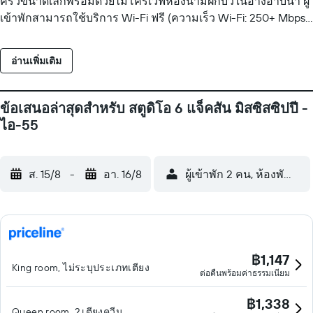
ครัวขนาดเล็กพร้อมด้วยไมโครเวฟห้องน้ำมีฝักบัวในอ่างอาบน้ำ ผู้
เข้าพักสามารถใช้บริการ Wi-Fi ฟรี (ความเร็ว Wi-Fi: 250+ Mbps
(เหมาะสำหรับ 3-5 ผู้ใช้ / ไม่เกิน 10 อุปกรณ์)) อุปกรณ์ทำงาน
ประกอบด้วยโต๊ะทำงานและเก้าอี้ทำงาน รวมทั้งโทรศัพท์ และมี
อ่านเพิ่มเติม
โทรภายในประเทศฟรีให้บริการ (อาจมีข้อจำกัด) มีบริการ
ทำความสะอาดตามคำขอ
ข้อเสนอล่าสุดสำหรับ สตูดิโอ 6 แจ็คสัน มิสซิสซิปปี -
ไอ-55
ส. 15/8
-
อา. 16/8
ผู้เข้าพัก 2 คน, ห้องพัก 1 ห้
฿1,147
King room, ไม่ระบุประเภทเตียง
ต่อคืนพร้อมค่าธรรมเนียม
฿1,338
Queen room, 2 เตียงควีน