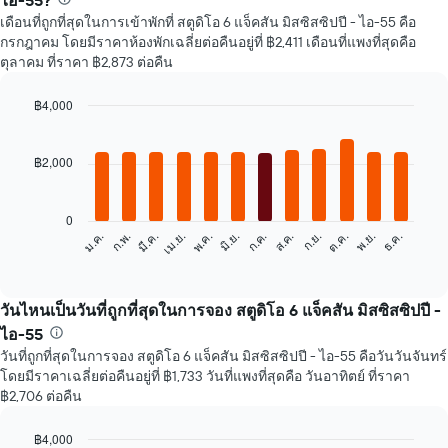
ไอ-55?
เดือนที่ถูกที่สุดในการเข้าพักที่ สตูดิโอ 6 แจ็คสัน มิสซิสซิปปี - ไอ-55 คือ
กรกฎาคม โดยมีราคาห้องพักเฉลี่ยต่อคืนอยู่ที่ ฿2,411 เดือนที่แพงที่สุดคือ
ตุลาคม ที่ราคา ฿2,873 ต่อคืน
฿4,000
Bar
Chart
graphic.
chart
with
฿2,000
12
bars.
0
แผนภูมิ
ก.พ.
พ.ค.
ส.ค.
พ.ย.
ม.ค.
เม.ย.
ก.ค.
ต.ค.
มี.ค.
มิ.ย.
ก.ย.
ธ.ค.
ต่อ
End
of
ไป
interactive
นี้
chart
แสดง
วันไหนเป็นวันที่ถูกที่สุดในการจอง สตูดิโอ 6 แจ็คสัน มิสซิสซิปปี -
ราคา
ไอ-55
เฉลี่ย
วันที่ถูกที่สุดในการจอง สตูดิโอ 6 แจ็คสัน มิสซิสซิปปี - ไอ-55 คือวันวันจันทร์
ของ
โดยมีราคาเฉลี่ยต่อคืนอยู่ที่ ฿1,733 วันที่แพงที่สุดคือ วันอาทิตย์ ที่ราคา
ห้อง
฿2,706 ต่อคืน
พัก
ใน
แต่ละ
฿4,000