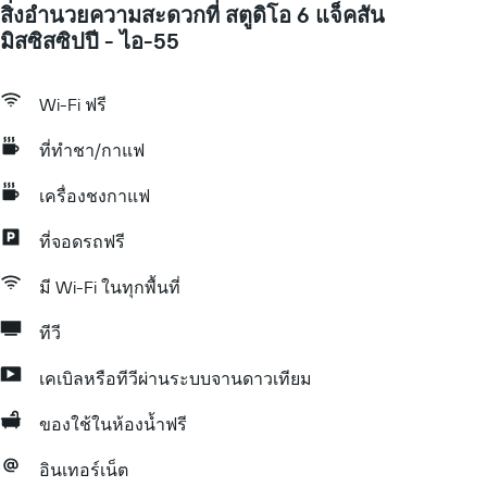
สิ่งอำนวยความสะดวกที่ สตูดิโอ 6 แจ็คสัน
มิสซิสซิปปี - ไอ-55
Wi-Fi ฟรี
ที่ทำชา/กาแฟ
เครื่องชงกาแฟ
ที่จอดรถฟรี
มี Wi-Fi ในทุกพื้นที่
ทีวี
เคเบิลหรือทีวีผ่านระบบจานดาวเทียม
ของใช้ในห้องน้ำฟรี
อินเทอร์เน็ต