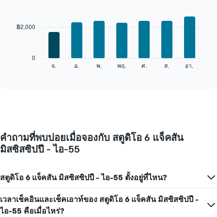
เดือน
Bar
Chart
แผนภูมิ
graphic.
chart
with
มี
฿2,000
7
แกน
bars.
X
1
แผนภูมิ
0
แกน
ต่อ
จ.
อ.
พ.
พฤ.
ศ.
ส.
อา.
End
แสดง
of
ไป
เดือน
interactive
นี้
chart
แผนภูมิ
แสดง
มี
ราคา
แกน
เฉลี่ย
Y
ของ
1
ห้อง
แกน
คำถามที่พบบ่อยเมื่อจองกับ สตูดิโอ 6 แจ็คสัน
พัก
แแส
มิสซิสซิปปี - ไอ-55
ใน
ดง
แต่ละ
ราคา
วัน
เฉลี่ย
ของ
สตูดิโอ 6 แจ็คสัน มิสซิสซิปปี - ไอ-55 ตั้งอยู่ที่ไหน?
ของ
สัปดาห์
ห้อง
แผนภูมิ
พัก
เวลาเช็คอินและเช็คเอาท์ของ สตูดิโอ 6 แจ็คสัน มิสซิสซิปปี -
มี
ไอ-55 คือเมื่อไหร่?
แกน