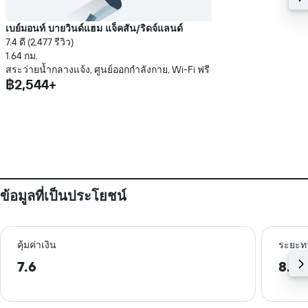
เบย์มอนท์ บายวินด์แฮม แจ็คสัน/ริดจ์แลนด์
7.4 ดี (2,477 รีวิว)
1.64 กม.
สระว่ายน้ำกลางแจ้ง, ศูนย์ออกกำลังกาย, Wi-Fi ฟรี
฿2,544+
ข้อมูลที่เป็นประโยชน์
คุ้มค่าเงิน
ระยะท
7.6
8.2 