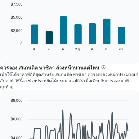
พัก
฿7,500
ใน
Bar
Chart
แต่ละ
graphic.
chart
฿5,000
เดือน
with
7
แผนภูมิ
฿2,500
bars.
มี
แกน
แผนภูมิ
0
X
ต่อ
จ.
อ.
พ.
พฤ.
ศ.
ส.
อา.
End
1
of
ไป
แกน
interactive
นี้
chart
แสดง
แสดง
ควรจอง สแกนดิค พาซิลา ล่วงหน้านานแค่ไหน
เดือน
ราคา
แผนภูมิ
เพื่อให้ได้ราคาที่ดีที่สุดสำหรับ สแกนดิค พาซิลา ควรจองล่วงหน้าประมาณ 4
เฉลี่ย
มี
สัปดาห์ วิธีนี้จะช่วยประหยัดได้ประมาณ 45% เมื่อเทียบกับการจองนาที
ของ
แกน
สุดท้าย
ห้อง
Y
พัก
1
฿8,000
ใน
แกน
Line
แต่ละ
Chart
แแส
graphic.
chart
วัน
ดง
with
฿6,000
ของ
ราคา
90
สัปดาห์
เฉลี่ย
data
แผนภูมิ
points.
ของ
มี
฿4,000
ห้อง