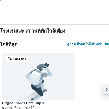
แกน
แสดง
จำนวน
วัน
ก่อน
การ
เข้า
โรงแรมและสถานที่พักใกล้เคียง
พัก
แผนภูมิ
มี
ใกล้ที่สุด
ดูการเข้าพักใกล้เคียงเพิ่มเติม
แกน
Y
1
โรงแรม 4 ดาว
แกน
แแส
ดง
ราคา
เฉลี่ย
ของ
ห้อง
พัก
Original Sokos Hotel Tripla
8.9 ยอดเยี่ยม (1,202 รีวิว)