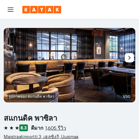
รูปภาพของ สแกนดิค พาซิลา
1/50
สแกนดิค พาซิลา
ดีมาก
1,605 รีวิว
8.3
3 ดาว
Maistraatinportti 3, เฮลซิงกิ, Uusimaa