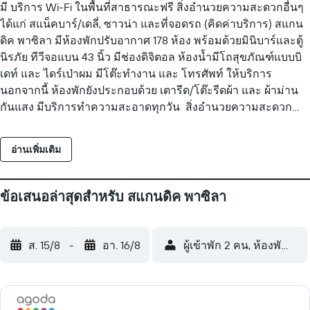
มี บริการ Wi-Fi ในพื้นที่สาธารณะฟรี สิ่งอำนวยความสะดวกอื่นๆ
ได้แก่ สแน็คบาร์/เดลี่, ซาวน่า และที่จอดรถ (คิดค่าบริการ) สแกน
ดิค พาซิลา มีห้องพักปรับอากาศ 178 ห้อง พร้อมด้วยมินิบาร์และตู้
นิรภัย ทีวีจอแบน 43 นิ้ว มีช่องดิจิตอล ห้องน้ำมีโถสุขภัณฑ์แบบบิ
เดท์ และ ไดร์เป่าผม มีโต๊ะทำงาน และ โทรศัพท์ ให้บริการ
นอกจากนี้ ห้องพักยังประกอบด้วย เตารีด/โต๊ะรีดผ้า และ ผ้าม่าน
กันแสง มีบริการทำความสะอาดทุกวัน สิ่งอำนวยความสะดวก
ด้านสันทนาการที่โรงแรม ได้แก่ เฮลท์คลับ และซาวน่า กิจกรรม
นันทนาการที่ระบุด้านล่างนี้มีให้บริการภายในบริเวณโรงแรมหรือ
อ่านเพิ่มเติม
ในบริเวณใกล้เคียง อาจมีค่าบริการเพิ่มเติม
ข้อเสนอล่าสุดสำหรับ สแกนดิค พาซิลา
ส. 15/8
-
อา. 16/8
ผู้เข้าพัก 2 คน, ห้องพัก 1 ห้