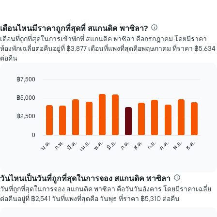
เดือนไหนมีราคาถูกที่สุดที่ สแกนดิค พาซิลา?
เดือนที่ถูกที่สุดในการเข้าพักที่ สแกนดิค พาซิลา คือกรกฎาคม โดยมีราคา
ห้องพักเฉลี่ยต่อคืนอยู่ที่ ฿3,877 เดือนที่แพงที่สุดคือพฤษภาคม ที่ราคา ฿5,634
ต่อคืน
฿7,500
Bar
Chart
graphic.
฿5,000
chart
with
12
฿2,500
bars.
0
แผนภูมิ
ก.พ.
พ.ค.
ส.ค.
พ.ย.
ม.ค.
เม.ย.
ก.ค.
ต.ค.
มี.ค.
มิ.ย.
ก.ย.
ธ.ค.
ต่อ
End
of
ไป
interactive
นี้
chart
แสดง
วันไหนเป็นวันที่ถูกที่สุดในการจอง สแกนดิค พาซิลา
ราคา
วันที่ถูกที่สุดในการจอง สแกนดิค พาซิลา คือวันวันอังคาร โดยมีราคาเฉลี่ย
เฉลี่ย
ต่อคืนอยู่ที่ ฿2,541 วันที่แพงที่สุดคือ วันพุธ ที่ราคา ฿5,310 ต่อคืน
ของ
ห้อง