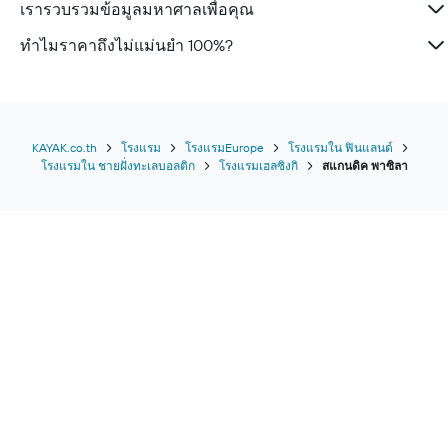
เรารวบรวมข้อมูลมหาศาลเพื่อคุณ
ทำไมราคาถึงไม่แม่นยำ 100%?
KAYAK.co.th
โรงแรม
โรงแรมEurope
โรงแรมใน ฟินแลนด์
โรงแรมใน ชายฝั่งทะเลบอลติก
โรงแรมเฮลซิงกิ
สแกนดิค พาซิลา