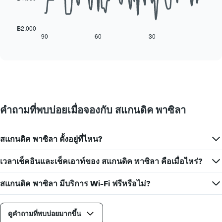
แกน
แผนภูมิ
พัก
X
ต่อ
1
ไป
฿2,000
แกน
นี้
90
60
30
End
แสดง
of
แสดง
interactive
วัน
การ
chart
ของ
เปลี่ยนแปลง
สัปดาห์
ของ
แผนภูมิ
ราคา
มี
ห้อง
แกน
พัก
คำถามที่พบบ่อยเมื่อจองกับ สแกนดิค พาซิลา
Y
เมื่อ
1
ใกล้
แกน
ถึง
แแส
สแกนดิค พาซิลา ตั้งอยู่ที่ไหน?
วัน
ดง
ที่
ราคา
เข้า
เวลาเช็คอินและเช็คเอาท์ของ สแกนดิค พาซิลา คือเมื่อไหร่?
เฉลี่ย
พัก
ของ
แผนภูมิ
สแกนดิค พาซิลา มีบริการ Wi-Fi ฟรีหรือไม่?
ห้อง
มี
พัก
แกน
X
ดูคำถามที่พบบ่อยมากขึ้น
1