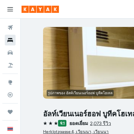
ตั๋วเครื่องบิน
โรงแรม
รถเช่า
เที่ยวบิน+โรงแรม
สำรวจ
รูปภาพของ อัลท์เวียนเนอร์ฮอฟ บูทีคโฮเทล
ติดตามเที่ยวบิน
ทริป
อัลท์เวียนเนอร์ฮอฟ บูทีคโฮเท
ยอดเยี่ยม
2,073 รีวิว
9.1
3 ดาว
ภาษาไทย
Herklotzgasse 4, เวียนนา, เวียนนา