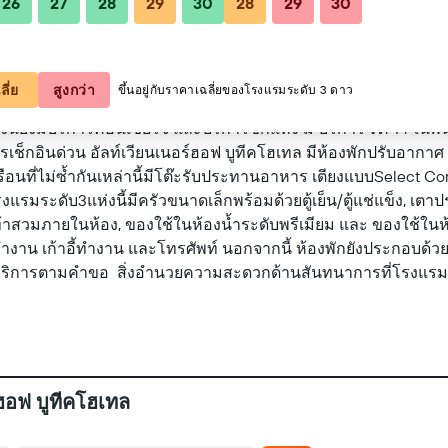
26
27
28
29
30
28
29
30
ดูบนแผนที่
ลี่ย
สูงกว่า
ขึ้นอยู่กับราคาเฉลี่ยของโรงแรมระดับ 3 ดาว
ี้ยังมีบริการคอนเซียร์จ และบริการซักแห้ง มี บริการ Wi-Fi ในพ
รเช็กอินด่วน อัลท์เวียนเนอร์ฮอฟ บูทีคโฮเทล มีห้องพักปรับอากาศ
ือนที่ไม่ซ้ำกันเหล่านี้มีโต๊ะรับประทานอาหาร เตียงแบบSelect Com
งแรมระดับ3แห่งนี้มีครัวขนาดเล็กพร้อมด้วยตู้เย็น/ตู้แช่แข็ง, เ
ท้าสวมภายในห้อง, ของใช้ในห้องน้ำระดับพรีเมียม และ ของใช้ในห้
น เก้าอี้ทำงาน และโทรศัพท์ นอกจากนี้ ห้องพักยังประกอบด้วย ตู้
าบริการตามคำขอ สิ่งอำนวยความสะดวกด้านสันทนาการที่โรงแรม 
์ฮอฟ บูทีคโฮเทล