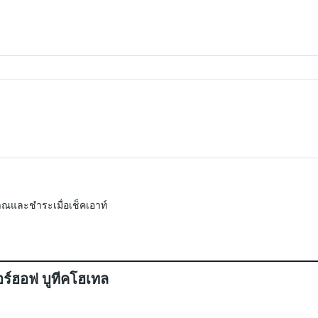
ณและชำระเมื่อเช็คเอาท์
อร์ฮอฟ บูทีคโฮเทล