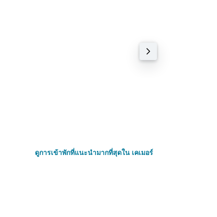
อาร์เอส ซิตี้โฮเต็ล
3.9 ปานกลาง (26 รีวิ
0.26 กม.
ชายหาดส่วนตัว, สระ
฿1,088+
ดูการเข้าพักที่แนะนำมากที่สุดใน เคเมอร์
โรงแรม 2 ดาว