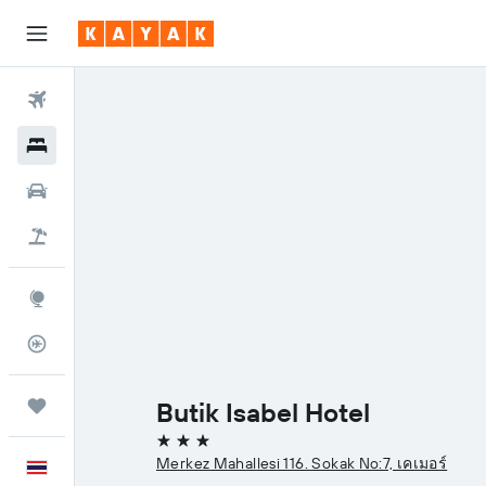
ตั๋วเครื่องบิน
โรงแรม
รถเช่า
เที่ยวบิน+โรงแรม
สำรวจ
ติดตามเที่ยวบิน
ทริป
Butik Isabel Hotel
3 ดาว
Merkez Mahallesi 116. Sokak No:7, เคเมอร์
ภาษาไทย