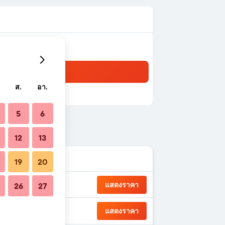
ส.
อา.
5
6
12
13
19
20
แสดงราคา
26
27
แสดงราคา