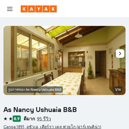
รูปภาพของ As Nancy Ushuaia B&B
1/16
As Nancy Ushuaia B&B
ดีมาก
95 รีวิว
8.9
2 ดาว
Canga 1891, อูชัวเอ, เตียร์รา เดล ฟวยโก (อาร์เจนติน่า)