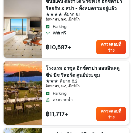
ซันสเคป ดอราโด พาซิฟิโก อิกซตาปา
รีสอร์ท & สปา - ทั้งหมดรวมอยู่แล้ว
4 ดาว
ดีมาก
8.1
อิคทาพา, GR, เม็กซิโก
Parking
Wifi ฟรี
ตรวจสอบที่
฿10,587+
ว่าง
โรงแรม อาซูล อิกซ์ตาปา ออลอินคลู
ซีฟ บีช รีสอร์ต ศูนย์ประชุม
3 ดาว
ดีมาก
8.2
อิคทาพา, GR, เม็กซิโก
Parking
สระว่ายน้ำ
ตรวจสอบที่
฿11,717+
ว่าง