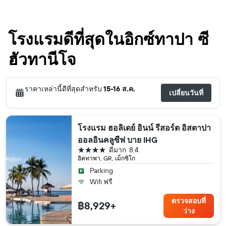
โรงแรมดีที่สุดในอิกซ์ทาปา ซี
ฮัวทานีโจ
ราคาเหล่านี้ดีที่สุดสำหรับ
15-16 ส.ค.
เปลี่ยนวันที่
โรงแรม ฮอลิเดย์ อินน์ รีสอร์ต อิสตาปา
ออลอินคลูซีฟ บาย IHG
4 ดาว
ดีมาก
8.4
อิคทาพา, GR, เม็กซิโก
Parking
Wifi ฟรี
ตรวจสอบที่
฿8,929+
ว่าง