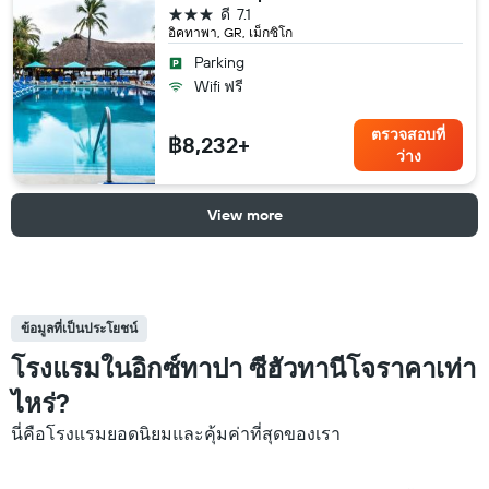
3 ดาว
ดี
7.1
อิคทาพา, GR, เม็กซิโก
Parking
Wifi ฟรี
ตรวจสอบที่
฿8,232+
ว่าง
View more
ข้อมูลที่เป็นประโยชน์
โรงแรมในอิกซ์ทาปา ซีฮัวทานีโจราคาเท่า
ไหร่?
นี่คือโรงแรมยอดนิยมและคุ้มค่าที่สุดของเรา