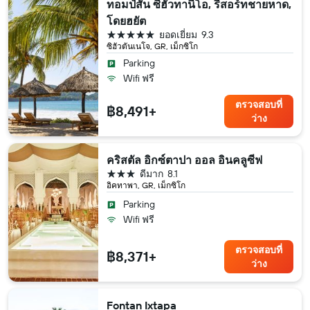
ทอมป์สัน ซีฮัวทานีโอ, รีสอร์ทชายหาด,
โดยฮยัต
5 ดาว
ยอดเยี่ยม
9.3
ซิฮัวตันเนโจ, GR, เม็กซิโก
Parking
Wifi ฟรี
ตรวจสอบที่
฿8,491+
ว่าง
คริสตัล อิกซ์ตาปา ออล อินคลูซีฟ
3 ดาว
ดีมาก
8.1
อิคทาพา, GR, เม็กซิโก
Parking
Wifi ฟรี
ตรวจสอบที่
฿8,371+
ว่าง
Fontan Ixtapa