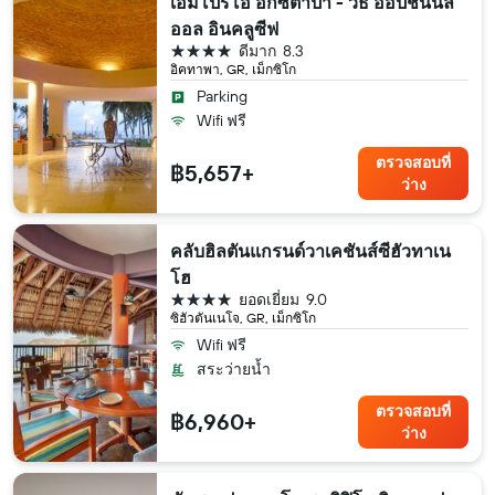
เอ็มโปริโอ อิกซ์ตาปา - วิธ ออปชันนัล
ออล อินคลูซีฟ
4 ดาว
ดีมาก
8.3
อิคทาพา, GR, เม็กซิโก
Parking
Wifi ฟรี
ตรวจสอบที่
฿5,657+
ว่าง
คลับฮิลตันแกรนด์วาเคชันส์ซีฮัวทาเน
โฮ
4 ดาว
ยอดเยี่ยม
9.0
ซิฮัวตันเนโจ, GR, เม็กซิโก
Wifi ฟรี
สระว่ายน้ำ
ตรวจสอบที่
฿6,960+
ว่าง