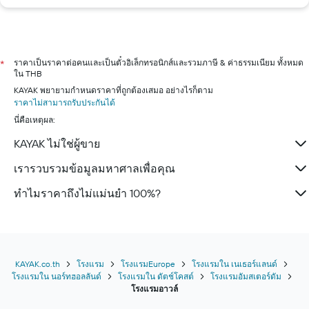
ราคาเป็นราคาต่อคนและเป็นตั๋วอิเล็กทรอนิกส์และรวมภาษี & ค่าธรรมเนียม ทั้งหมด
*
ใน THB
KAYAK พยายามกำหนดราคาที่ถูกต้องเสมอ อย่างไรก็ตาม
ราคาไม่สามารถรับประกันได้
นี่คือเหตุผล:
KAYAK ไม่ใช่ผู้ขาย
เรารวบรวมข้อมูลมหาศาลเพื่อคุณ
ทำไมราคาถึงไม่แม่นยำ 100%?
KAYAK.co.th
โรงแรม
โรงแรมEurope
โรงแรมใน เนเธอร์แลนด์
โรงแรมใน นอร์ทฮอลลันด์
โรงแรมใน ดัตช์โคสต์
โรงแรมอัมสเตอร์ดัม
โรงแรมอาวล์