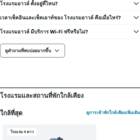
แแส
โรงแรมอาวล์ ตั้งอยู่ที่ไหน?
วัน
ดง
ที่
ราคา
เข้า
เวลาเช็คอินและเช็คเอาท์ของ โรงแรมอาวล์ คือเมื่อไหร่?
เฉลี่ย
พัก
ของ
แผนภูมิ
โรงแรมอาวล์ มีบริการ Wi-Fi ฟรีหรือไม่?
ห้อง
มี
พัก
แกน
X
ดูคำถามที่พบบ่อยมากขึ้น
1
แกน
แสดง
จำนวน
วัน
ก่อน
การ
เข้า
โรงแรมและสถานที่พักใกล้เคียง
พัก
แผนภูมิ
มี
ใกล้ที่สุด
ดูการเข้าพักใกล้เคียงเพิ่มเติม
แกน
Y
1
โรงแรม 4 ดาว
แกน