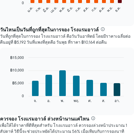
0
แผนภูมิ
ก.พ.
พ.ค.
ส.ค.
พ.ย.
มี.ค.
มิ.ย.
ก.ย.
ธ.ค.
ม.ค.
เม.ย.
ก.ค.
ต.ค.
ต่อ
End
of
ไป
interactive
นี้
chart
แสดง
วันไหนเป็นวันที่ถูกที่สุดในการจอง โรงแรมอาวล์
ราคา
วันที่ถูกที่สุดในการจอง โรงแรมอาวล์ คือวันวันอาทิตย์ โดยมีราคาเฉลี่ยต่อ
เฉลี่ย
คืนอยู่ที่ ฿5,192 วันที่แพงที่สุดคือ วันพุธ ที่ราคา ฿10,164 ต่อคืน
ของ
ห้อง
พัก
฿15,000
ใน
Bar
Chart
แต่ละ
graphic.
chart
฿10,000
เดือน
with
7
แผนภูมิ
฿5,000
bars.
มี
แกน
แผนภูมิ
0
X
ต่อ
จ.
อ.
พ.
พฤ.
ศ.
ส.
อา.
End
1
of
ไป
แกน
interactive
นี้
chart
แสดง
แสดง
ควรจอง โรงแรมอาวล์ ล่วงหน้านานแค่ไหน
เดือน
ราคา
แผนภูมิ
เพื่อให้ได้ราคาที่ดีที่สุดสำหรับ โรงแรมอาวล์ ควรจองล่วงหน้าประมาณ 1
เฉลี่ย
มี
สัปดาห์ วิธีนี้จะช่วยประหยัดได้ประมาณ 56% เมื่อเทียบกับการจองนาที