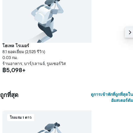
แแส
ดง
ราคา
เฉลี่ย
ของ
ห้อง
พัก
โฮเทล โรเมอร์
8.1 ยอดเยี่ยม (2,525 รีวิว)
0.03 กม.
ร้านอาหาร, บาร์/เลานจ์, รูมเซอร์วิส
฿5,098+
ถูกที่สุด
ดูการเข้าพักที่ถูกที่สุดใน
อัมสเตอร์ดัม
โรงแรม 1 ดาว