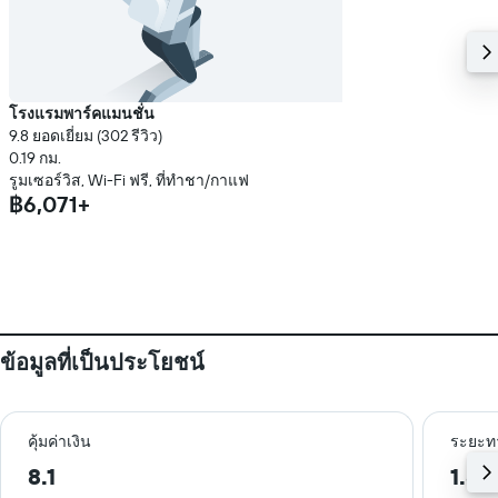
โรงแรมพาร์คแมนชั่น
9.8 ยอดเยี่ยม (302 รีวิว)
0.19 กม.
รูมเซอร์วิส, Wi-Fi ฟรี, ที่ทำชา/กาแฟ
฿6,071+
ข้อมูลที่เป็นประโยชน์
คุ้มค่าเงิน
ระยะท
8.1
1.8 