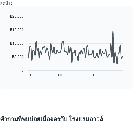
ของ
แกน
สุดท้าย
ห้อง
Y
พัก
1
฿20,000
ใน
แกน
Line
แต่ละ
Chart
แแส
graphic.
chart
วัน
฿15,000
ดง
with
ของ
ราคา
90
สัปดาห์
เฉลี่ย
data
฿10,000
แผนภูมิ
points.
ของ
มี
ห้อง
฿5,000
แกน
แผนภูมิ
พัก
X
ต่อ
1
ไป
0
แกน
นี้
90
60
30
End
แสดง
of
แสดง
interactive
วัน
การ
chart
ของ
เปลี่ยนแปลง
สัปดาห์
ของ
แผนภูมิ
ราคา
มี
ห้อง
แกน
พัก
คำถามที่พบบ่อยเมื่อจองกับ โรงแรมอาวล์
Y
เมื่อ
1
ใกล้
แกน
ถึง