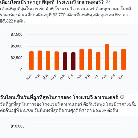
เดือนไหนมีราคาถูกที่สุดที่ โรงแรมวี ลาเวนเดอร์?
เดือนที่ถูกที่สุดในการเข้าพักที่ โรงแรมวี ลาเวนเดอร์ คือพฤษภาคม โดยมี
ราคาห้องพักเฉลี่ยต่อคืนอยู่ที่ ฿3,770 เดือนที่แพงที่สุดคือตุลาคม ที่ราคา
฿5,622 ต่อคืน
฿7,500
Bar
Chart
graphic.
฿5,000
chart
with
12
฿2,500
bars.
0
แผนภูมิ
ก.พ.
พ.ค.
ส.ค.
พ.ย.
ม.ค.
เม.ย.
ก.ค.
ต.ค.
มี.ค.
มิ.ย.
ก.ย.
ธ.ค.
ต่อ
End
of
ไป
interactive
นี้
chart
แสดง
วันไหนเป็นวันที่ถูกที่สุดในการจอง โรงแรมวี ลาเวนเดอร์
ราคา
วันที่ถูกที่สุดในการจอง โรงแรมวี ลาเวนเดอร์ คือวันวันพุธ โดยมีราคาเฉลี่ย
เฉลี่ย
ต่อคืนอยู่ที่ ฿3,708 วันที่แพงที่สุดคือ วันศุกร์ ที่ราคา ฿6,659 ต่อคืน
ของ
ห้อง
พัก
฿10,000
ใน
Bar
Chart
แต่ละ
graphic.
chart