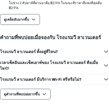
วัน
ในช่วง 2 สัปดาห์ที่ผ่านมาคือ ฿2,916 ในขณะที่ราคาที่แพงที่สุดคือ
ก่อน
฿2,916
การ
เข้า
ดูเคล็ดลับมากขึ้น
พัก
แผนภูมิ
มี
แกน
คำถามที่พบบ่อยเมื่อจองกับ โรงแรมวี ลาเวนเดอร์
Y
1
แกน
โรงแรมวี ลาเวนเดอร์ ตั้งอยู่ที่ไหน?
แแส
ดง
ราคา
เวลาเช็คอินและเช็คเอาท์ของ โรงแรมวี ลาเวนเดอร์ คือเมื่อ
เฉลี่ย
ไหร่?
ของ
ห้อง
โรงแรมวี ลาเวนเดอร์ มีบริการ Wi-Fi ฟรีหรือไม่?
พัก
ดูคำถามที่พบบ่อยมากขึ้น