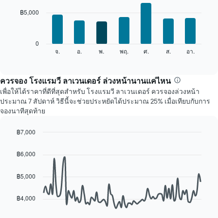
เดือน
with
฿5,000
7
แผนภูมิ
bars.
มี
แกน
แผนภูมิ
0
X
ต่อ
จ.
อ.
พ.
พฤ.
ศ.
ส.
อา.
End
1
of
ไป
แกน
interactive
นี้
chart
แสดง
แสดง
ควรจอง โรงแรมวี ลาเวนเดอร์ ล่วงหน้านานแค่ไหน
เดือน
ราคา
แผนภูมิ
เพื่อให้ได้ราคาที่ดีที่สุดสำหรับ โรงแรมวี ลาเวนเดอร์ ควรจองล่วงหน้า
เฉลี่ย
มี
ประมาณ 7 สัปดาห์ วิธีนี้จะช่วยประหยัดได้ประมาณ 25% เมื่อเทียบกับการ
ของ
แกน
จองนาทีสุดท้าย
ห้อง
Y
พัก
1
฿7,000
ใน
แกน
Line
แต่ละ
Chart
แแส
graphic.
chart
วัน
฿6,000
ดง
with
ของ
ราคา
90
สัปดาห์
เฉลี่ย
data
฿5,000
แผนภูมิ
points.
ของ
มี
ห้อง
฿4,000
แกน
แผนภูมิ
พัก
X
ต่อ
1