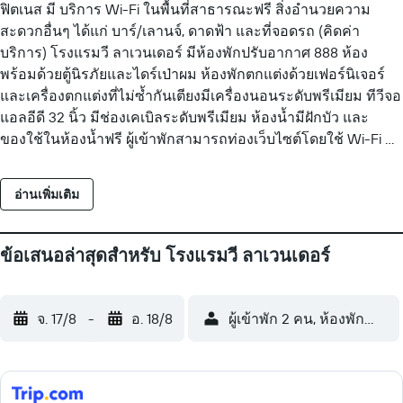
ฟิตเนส มี บริการ Wi-Fi ในพื้นที่สาธารณะฟรี สิ่งอำนวยความ
สะดวกอื่นๆ ได้แก่ บาร์/เลานจ์, ดาดฟ้า และที่จอดรถ (คิดค่า
บริการ) โรงแรมวี ลาเวนเดอร์ มีห้องพักปรับอากาศ 888 ห้อง
พร้อมด้วยตู้นิรภัยและไดร์เป่าผม ห้องพักตกแต่งด้วยเฟอร์นิเจอร์
และเครื่องตกแต่งที่ไม่ซ้ำกันเตียงมีเครื่องนอนระดับพรีเมียม ทีวีจอ
แอลอีดี 32 นิ้ว มีช่องเคเบิลระดับพรีเมียม ห้องน้ำมีฝักบัว และ
ของใช้ในห้องน้ำฟรี ผู้เข้าพักสามารถท่องเว็บไซต์โดยใช้ Wi-Fi ฟรี
อุปกรณ์ทำงานประกอบด้วยโต๊ะทำงานและโทรศัพท์ และมีโทร
ภายในประเทศฟรีให้บริการ (อาจมีข้อจำกัด) มีบริการทำความ
อ่านเพิ่มเติม
สะอาดทุกวัน และมีเตารีด/โต๊ะรีดผ้าบริการตามคำขอ สิ่งอำนวย
ความสะดวกด้านสันทนาการที่โรงแรม ได้แก่ สระว่ายน้ำกลาง
แจ้ง และฟิตเนส ห้ามเด็กอายุต่ำกว่า 8 ปี ใช้บริการสระว่ายน้ำโดย
ข้อเสนอล่าสุดสำหรับ โรงแรมวี ลาเวนเดอร์
ไม่มีผู้ดูแล ห้ามผู้เข้าพักอายุต่ำกว่า 8 ปี ใช้บริการฟิตเนส
จ. 17/8
-
อ. 18/8
ผู้เข้าพัก 2 คน, ห้องพัก 1 ห้อง