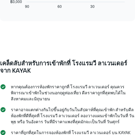
ไป
฿3,000
แกน
นี้
90
60
30
End
แสดง
of
แสดง
interactive
วัน
การ
chart
ของ
เปลี่ยนแปลง
สัปดาห์
ของ
แผนภูมิ
ราคา
มี
ห้อง
แกน
พัก
Y
เมื่อ
1
ใกล้
เคล็ดลับสำหรับการเข้าพักที่ โรงแรมวี ลาเวนเดอร์
แกน
ถึง
แแส
วัน
จาก KAYAK
ดง
ที่
ราคา
เข้า
เฉลี่ย
พัก
หากคุณต้องการห้องพักราคาถูกที่ โรงแรมวี ลาเวนเดอร์ คุณควร
ของ
แผนภูมิ
พิจารณาเข้าพักในช่วงนอกฤดูท่องเที่ยว ดีลราคาถูกที่สุดพบได้ใน
ห้อง
มี
สิงหาคมและมิถุนายน
พัก
แกน
X
ราคาอาจแตกต่างกันไปขึ้นอยู่กับวันในสัปดาห์ที่คุณเข้าพัก สำหรับดีล
1
ห้องพักที่ดีที่สุดที่ โรงแรมวี ลาเวนเดอร์ ลองวางแผนเข้าพักในวันที่ วัน
แกน
พุธ หรือ วันอังคาร วันที่มีราคาแพงที่สุดมักจะเป็นวันที่ วันศุกร์
แสดง
จำนวน
ราคาที่ถูกที่สุดในการจองห้องพักที่ โรงแรมวี ลาเวนเดอร์ บน KAYAK