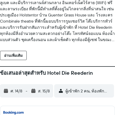
ลูเบค และมีบริการเลานจ์ส่วนกลาง อินเทอร์เน็ตไร้สาย (WiFi) ฟรี
และลานระเบียง ที่พักนี้มีทำเลที่ตั้งอยู่ไม่ไกลจากสิ่งที่น่าสนใจ เช่น
ประตูเมือง Holstentor บ้าน Guenter Grass House และ โรงละคร
Combinale theatre ที่พักนี้มอบบริการรูมเซอร์วิส โต๊ะบริการทัวร์
และบริการรับฝากสัมภาระสำหรับผู้เข้าพัก ที่ Hotel Die Reederin
ทุกห้องมีสิ่งอำนวยความสะดวกอย่างโต๊ะ โทรทัศน์จอแบน ห้องน้ำ
แบบส่วนตัว ชุดเครื่องนอน และผ้าเช็ดตัว ทุกห้องมีตู้เซฟ ในขณะที่
บางห้องมีระเบียง ทุกห้องมีตู้เสื้อผ้า ที่พักนี้ มีบริการอาหารเช้าแบบ
อาหารจานเดียวและคอนติเนนตัล สถานที่น่าสนใจยอดนิยมที่อยู่
อ่านเพิ่มเติม
ใกล้ Hotel Die Reederin ได้แก่ ร้านอาหาร Schiffergesellschaft
โรงละครลูเบค และพิพิธภัณฑ์ Buddenbrooks House Literary
Museum สนามบิน Lübeck อยู่ห่างจากที่พัก 9 กม.
ข้อเสนอล่าสุดสำหรับ Hotel Die Reederin
ศ. 14/8
-
ส. 15/8
ผู้เข้าพัก 2 คน, ห้องพัก 1 ห้อง