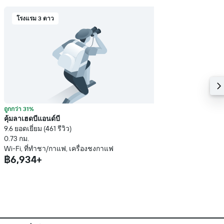
โรงแรม 3 ดาว
ถูกกว่า 31%
คุ้มลาเฮดบีแอนด์บี
9.6 ยอดเยี่ยม (461 รีวิว)
0.73 กม.
Wi-Fi, ที่ทำชา/กาแฟ, เครื่องชงกาแฟ
฿6,934+