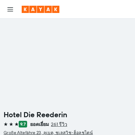
Hotel Die Reederin
ยอดเยี่ยม
261 รีวิว
9.7
3 ดาว
Große Altefähre 23, ลูเบค, ชเลสวิช-ฮ็อลชไตน์