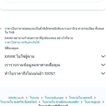
ราคาเป็นราคาต่อคนและเป็นตั๋วอิเล็กทรอนิกส์และรวมภาษี & ค่าธรรมเนียม ทั้งหมด
*
ใน THB
KAYAK พยายามกำหนดราคาที่ถูกต้องเสมอ อย่างไรก็ตาม
ราคาไม่สามารถรับประกันได้
นี่คือเหตุผล:
KAYAK ไม่ใช่ผู้ขาย
เรารวบรวมข้อมูลมหาศาลเพื่อคุณ
ทำไมราคาถึงไม่แม่นยำ 100%?
KAYAK.co.th
โรงแรม
โรงแรมEurope
โรงแรมใน เยอรมนี
โรงแรมใน ชเลสวิช-ฮ็อลชไตน์
โรงแรมใน ชายฝั่งทะเลบอลติก
โรงแรมลูเบค