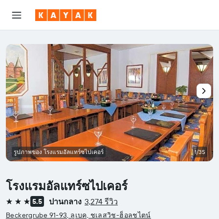
รูปภาพของ โรงแรมอัลแทร์ซไปเคอร์
1/35
โรงแรมอัลแทร์ซไปเคอร์
ปานกลาง
3,274 รีวิว
5.5
3 ดาว
Beckergrube 91-93, ลูเบค, ชเลสวิช-ฮ็อลชไตน์