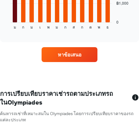
฿1,000
แผนภูมิ
ต่อ
ไป
นี้
0
ม
ก
ม
เ
พ
ม
ก
ส
ก
ต
พ
ธ
แสดง
End
of
ราคา
interactive
เฉลี่ย
chart
ของ
รถ
หาข้อเสนอ
เช่า
ใน
แต่ละ
เดือน
แผนภูมิ
มี
แกน
การเปรียบเทียบราคาเช่ารถตามประเภทรถ
X
ในOlympiades
1
แกน
ค้นหารถเช่าที่เหมาะสมใน Olympiades โดยการเปรียบเทียบราคาของรถ
แสดง
แต่ละประเภท
เดือน
ของ
ปี