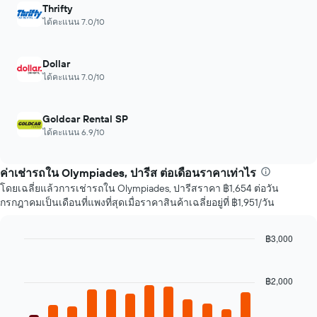
แผนภูมิ
Thrifty
มี
ได้คะแนน 7.0/10
1
แกน
X
Dollar
แสดง
ได้คะแนน 7.0/10
จำนวน
วัน
ก่อน
Goldcar Rental SP
การ
ได้คะแนน 6.9/10
จอง
แผนภูมิ
มี
ค่าเช่ารถใน Olympiades, ปารีส ต่อเดือนราคาเท่าไร
แกน
โดยเฉลี่ยแล้วการเช่ารถใน Olympiades, ปารีสราคา ฿1,654 ต่อวัน
Y
1
กรกฎาคมเป็นเดือนที่แพงที่สุดเมื่อราคาสินค้าเฉลี่ยอยู่ที่ ฿1,951/วัน
แกน
แแส
฿3,000
ดง
Bar
Chart
ราคา
graphic.
chart
เฉลี่ย
with
฿2,000
ของ
12
รถ
bars.
เช่า