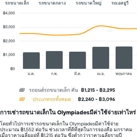
แผนภูมิ
รถขนาดเล็ก
รถขนาดกลาง
รถขนาดใหญ่
รถเอสยูวี
มี
แกน
฿4,000
Y
Combination
Chart
1
graphic.
chart
฿3,000
with
แกน
2
แแส
data
฿2,000
ดง
series.
ราคา
เฉลี่ย
฿1,000
The
ของ
chart
รถ
has
฿0
เช่า
1
ม.ค.
ก.พ.
มี.ค.
เม.ย.
พฤษภาคม
End
ต่อ
of
X
วัน
interactive
axis
chart
รถยนต์รถขนาดเล็ก คัน
฿1,215 - ฿2,295
displaying
categories.
ประเภทรถทั้งหมด
฿2,240 - ฿3,096
Range:
14
การเช่ารถขนาดเล็กใน Olympiadesมีค่าใช้จ่ายเท่าไหร่
categories.
The
โดยทั่วไปการเช่ารถขนาดเล็กใน Olympiadesมีค่าใช้จ่าย
chart
ประมาณ ฿1,552 ต่อวัน ช่วงเวลาที่ดีที่สุดในการจองคือ มกราคม
has
เมื่อราคาเฉลี่ยอยู่ที่ ฿1,215 ต่อวัน ซึ่งต่ำกว่าราคาเฉลี่ยรายปี