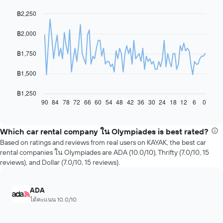
฿2,250
Line
Chart
graphic.
chart
with
฿2,000
91
data
฿1,750
points.
แผนภูมิ
฿1,500
ต่อ
ไป
฿1,250
นี้
90
84
78
72
66
60
54
48
42
36
30
24
18
12
6
0
End
of
แสดง
interactive
การ
chart
เปลี่ยนแปลง
Which car rental company ใน Olympiades is best rated?
ราคา
Based on ratings and reviews from real users on KAYAK, the best car
รถ
rental companies ใน Olympiades are ADA (10.0/10), Thrifty (7.0/10, 15
เช่า
reviews), and Dollar (7.0/10, 15 reviews).
เมื่อ
ใกล้
ถึง
ADA
วัน
ได้คะแนน 10.0/10
ที่
จอง