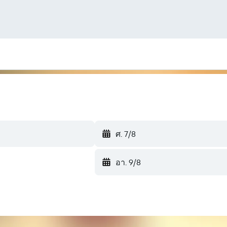
ศ. 7/8
อา. 9/8