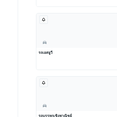
รถเอสยูวี
รถบรรทุกเชิงพาณิชย์