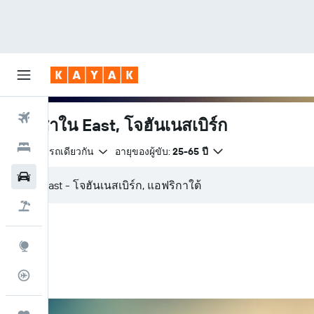
ตั๋วเครื่องบิน
รถเช่าใน East, โจฮันเนสเบิร์ก
โรงแรม
จุดส่งคืนรถเดียวกัน
อายุของผู้ขับ:
25-65 ปี
รถเช่า
เที่ยวบิน+โรงแรม
สำรวจ
ติดตามเที่ยวบิน