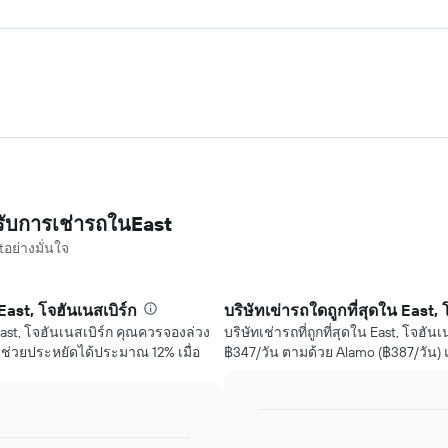
ับการเช่ารถในEast
อย่างมั่นใจ
st, โจฮันเนสเบิร์ก
บริษัทเข่ารถใดถูกที่สุดใน East, 
 East, โจฮันเนสเบิร์ก คุณควรจองล่วง
บริษัทเช่ารถที่ถูกที่สุดใน East, โจฮันเน
ะช่วยประหยัดได้ประมาณ 12% เมื่อ
฿347/วัน ตามด้วย Alamo (฿387/วัน) แ
Bar
Chart
graphic.
chart