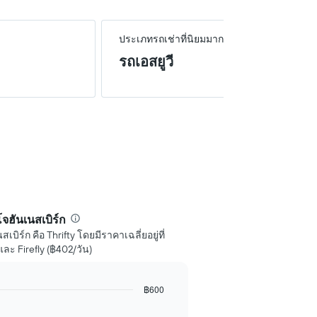
ประเภทรถเช่าที่นิยมมากที่สุด
รถเอสยูวี
โจฮันเนสเบิร์ก
สเบิร์ก คือ Thrifty โดยมีราคาเฉลี่ยอยู่ที่
ละ Firefly (฿402/วัน)
฿600