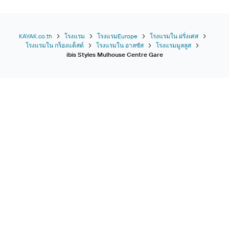
KAYAK.co.th
โรงแรม
โรงแรมEurope
โรงแรมใน ฝรั่งเศส
โรงแรมใน กร็องแต็สต์
โรงแรมใน อาลซัส
โรงแรมมูลลูส
ibis Styles Mulhouse Centre Gare