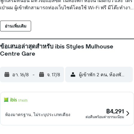
ฟูกเสริมที่นอน มีทีวีจอแอลซีดี ในห้องพัก ห้องน้ำมีฝักบัว และ ไดร์
เป่าผม ผู้เข้าพักสามารถท่องเว็บไซต์โดยใช้ Wi-Fi ฟรี มีโต๊ะทำงาน
และ โทรศัพท์ ให้บริการ สามารถขอบริการเปลี่ยนผ้าเช็ดตัวตาม
คำขอและบริการเปลี่ยนผ้าปูที่นอนตามคำขอเพิ่มเติมได้ มีบริการ
อ่านเพิ่มเติม
ทำความสะอาดทุกวัน กิจกรรมนันทนาการที่ระบุด้านล่างนี้มีให้
บริการภายในบริเวณโรงแรมหรือในบริเวณใกล้เคียง อาจมีค่า
บริการเพิ่มเติม
ข้อเสนอล่าสุดสำหรับ ibis Styles Mulhouse
Centre Gare
อา. 16/8
-
จ. 17/8
ผู้เข้าพัก 2 คน, ห้องพัก 1 ห้
฿4,291
ห้องมาตรฐาน, ไม่ระบุประเภทเตียง
ต่อคืนพร้อมค่าธรรมเนียม