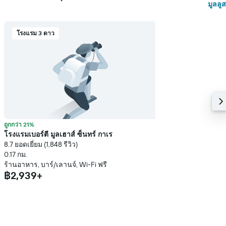
มูลลูส
โรงแรม 3 ดาว
ถูกกว่า 21%
โรงแรมเบอร์ตี มูลเฮาส์ ซ็นทร์ กาเร
8.7 ยอดเยี่ยม (1,848 รีวิว)
0.17 กม.
ร้านอาหาร, บาร์/เลานจ์, Wi-Fi ฟรี
฿2,939+