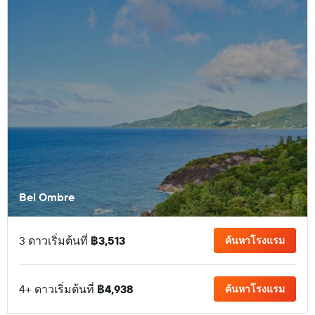
Bel Ombre
3 ดาวเริ่มต้นที่
฿3,513
ค้นหาโรงแรม
4+ ดาวเริ่มต้นที่
฿4,938
ค้นหาโรงแรม