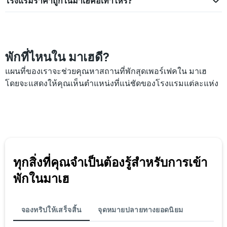
โรงแรมราคาถูกในมาเฮคือเท่าไหร่?
พักที่ไหนใน มาเฮดี?
แผนที่ของเราจะช่วยคุณหาสถานที่พักสุดเพอร์เฟคใน มาเฮ
โดยจะแสดงให้คุณเห็นตำแหน่งที่แน่ชัดของโรงแรมแต่ละแห่ง
ทุกสิ่งที่คุณจำเป็นต้องรู้สำหรับการเข้า
พักในมาเฮ
จองทริปให้เสร็จสิ้น
จุดหมายปลายทางยอดนิยม