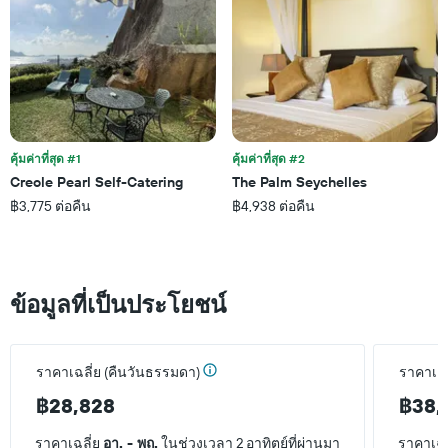
ที่
โรงแรม
ผ่าน
ตาม
มา
จำนวน
ดาว
แผนภูมิ
มี
แกน
Y
คุ้มค่าที่สุด #1
คุ้มค่าที่สุด #2
1
Creole Pearl Self-Catering
The Palm Seychelles
แกน
฿3,775 ต่อคืน
฿4,938 ต่อคืน
แสดง
ราคา
เฉลี่ย
ของ
ห้อง
ข้อมูลที่เป็นประโยชน์
พัก
ใน
ช่วง
สุด
ราคาเฉลี่ย (คืนวันธรรมดา)
ราคาเฉลี
สัปดาห์
นี้
฿28,828
฿38,
ที่
พบ
ราคาเฉลี่ย
อา. - พฤ.
ในช่วงเวลา 2 อาทิตย์ที่ผ่านมา
ราคาเฉล