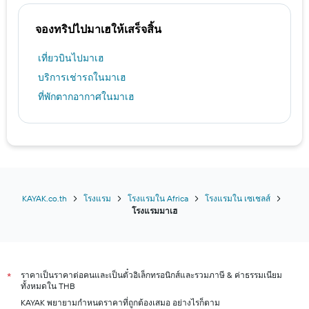
จองทริปไปมาเฮให้เสร็จสิ้น
เที่ยวบินไปมาเฮ
บริการเช่ารถในมาเฮ
ที่พักตากอากาศในมาเฮ
KAYAK.co.th
โรงแรม
โรงแรมใน Africa
โรงแรมใน เซเชลส์
โรงแรมมาเฮ
ราคาเป็นราคาต่อคนและเป็นตั๋วอิเล็กทรอนิกส์และรวมภาษี & ค่าธรรมเนียม
*
ทั้งหมดใน THB
KAYAK พยายามกำหนดราคาที่ถูกต้องเสมอ อย่างไรก็ตาม