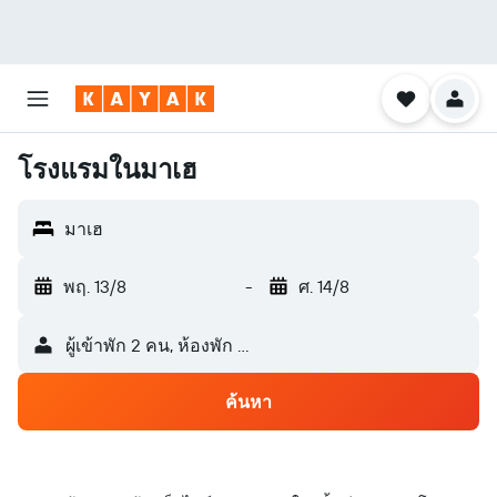
โรงแรมในมาเฮ
มาเฮ
พฤ. 13/8
-
ศ. 14/8
ผู้เข้าพัก 2 คน, ห้องพัก 1 ห้อง
ค้นหา