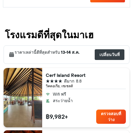
โรงแรมดีที่สุดในมาเฮ
ราคาเหล่านี้ดีที่สุดสำหรับ
13-14 ส.ค.
เปลี่ยนวันที่
Cerf Island Resort
4 ดาว
ดีมาก
8.8
วิคตอเรีย, เซเชลส์
Wifi ฟรี
สระว่ายน้ำ
ตรวจสอบที่
฿9,982+
ว่าง