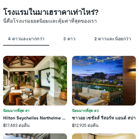
หมวด
นี้
หมู่
ที่
โรงแรมในมาเฮราคาเท่าไหร่?
โรงแรม
พบ
ตาม
นี่คือโรงแรมยอดนิยมและคุ้มค่าที่สุดของเรา
ใน
จำนวน
ช่วง
ดาว
3
แผนภูมิ
วัน
4 ดาวและมากกว่า
3 ดาว
2 ดาวและน้อยกว่า
มี
ที่
แกน
ผ่าน
Y
มา
1
โดย
แกน
รวบรวม
แสดง
ตาม
ราคา
ระดับ
เฉลี่ย
ดาว
ของ
แผนภูมิ
ห้อง
มี
พัก
แกน
คืน
X
นิยมมากที่สุด #1
นิยมมากที่สุด #2
นี้
1
Hilton Seychelles Northolme Resort & Spa
ซาวอย เซชัลส์ รีสอร์ท แอนด์ สปา
ซึ่ง
แกน
฿17,483 ต่อคืน
฿12,925 ต่อคืน
พบใน
แสดง
3
หมวด
วัน
หมู่