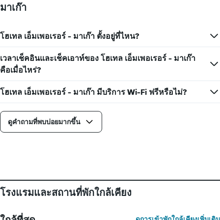
1
มาเก๊า
ใกล้
แกน
ถึง
แแส
วัน
ดง
ที่
โฮเทล เอ็มเพอเรอร์ - มาเก๊า ตั้งอยู่ที่ไหน?
ราคา
เข้า
เฉลี่ย
พัก
เวลาเช็คอินและเช็คเอาท์ของ โฮเทล เอ็มเพอเรอร์ - มาเก๊า
ของ
แผนภูมิ
คือเมื่อไหร่?
ห้อง
มี
พัก
แกน
X
โฮเทล เอ็มเพอเรอร์ - มาเก๊า มีบริการ Wi-Fi ฟรีหรือไม่?
1
แกน
แสดง
ดูคำถามที่พบบ่อยมากขึ้น
จำนวน
วัน
ก่อน
การ
เข้า
พัก
แผนภูมิ
โรงแรมและสถานที่พักใกล้เคียง
มี
แกน
Y
ใกล้ที่สุด
ดูการเข้าพักใกล้เคียงเพิ่มเติม