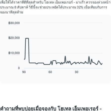
ราคา
แกน
เพื่อให้ได้ราคาที่ดีที่สุดสำหรับ โฮเทล เอ็มเพอเรอร์ - มาเก๊า ควรจองล่วงหน้า
เฉลี่ย
Y
ประมาณ 8 สัปดาห์ วิธีนี้จะช่วยประหยัดได้ประมาณ 32% เมื่อเทียบกับการ
ของ
1
จองนาทีสุดท้าย
ห้อง
แกน
พัก
แแส
฿30,000
ใน
ดง
Line
แต่ละ
Chart
ราคา
graphic.
chart
วัน
เฉลี่ย
with
฿20,000
ของ
ของ
90
สัปดาห์
data
ห้อง
แผนภูมิ
points.
พัก
มี
฿10,000
แกน
แผนภูมิ
X
ต่อ
1
ไป
0
แกน
นี้
90
60
30
End
แสดง
of
แสดง
interactive
วัน
การ
chart
ของ
เปลี่ยนแปลง
สัปดาห์
ของ
แผนภูมิ
ราคา
มี
ห้อง
แกน
พัก
คำถามที่พบบ่อยเมื่อจองกับ โฮเทล เอ็มเพอเรอร์ -
Y
เมื่อ