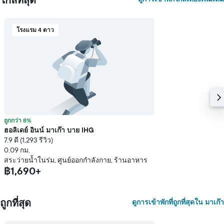
1
แกน
แแส
ดง
โรงแรม 4 ดาว
ราคา
เฉลี่ย
ของ
ห้อง
พัก
ถูกกว่า 8%
ฮอลิเดย์ อินน์ มาเก๊า บาย IHG
7.9 ดี (1,293 รีวิว)
0.09 กม.
สระว่ายน้ำในร่ม, ศูนย์ออกกำลังกาย, ร้านอาหาร
฿1,690+
ถูกที่สุด
ดูการเข้าพักที่ถูกที่สุดใน มาเก๊า