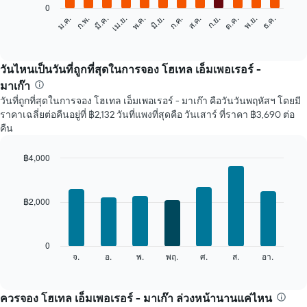
0
แผนภูมิ
ก.พ.
พ.ค.
ส.ค.
พ.ย.
ม.ค.
เม.ย.
ก.ค.
ต.ค.
มี.ค.
มิ.ย.
ก.ย.
ธ.ค.
ต่อ
End
of
ไป
interactive
นี้
chart
แสดง
วันไหนเป็นวันที่ถูกที่สุดในการจอง โฮเทล เอ็มเพอเรอร์ -
ราคา
มาเก๊า
เฉลี่ย
วันที่ถูกที่สุดในการจอง โฮเทล เอ็มเพอเรอร์ - มาเก๊า คือวันวันพฤหัสฯ โดยมี
ของ
ราคาเฉลี่ยต่อคืนอยู่ที่ ฿2,132 วันที่แพงที่สุดคือ วันเสาร์ ที่ราคา ฿3,690 ต่อ
ห้อง
คืน
พัก
ใน
แต่ละ
฿4,000
เดือน
Bar
Chart
แผนภูมิ
graphic.
chart
with
มี
฿2,000
7
แกน
bars.
X
1
แผนภูมิ
0
แกน
ต่อ
จ.
อ.
พ.
พฤ.
ศ.
ส.
อา.
End
แสดง
of
ไป
เดือน
interactive
นี้
chart
แผนภูมิ
แสดง
ควรจอง โฮเทล เอ็มเพอเรอร์ - มาเก๊า ล่วงหน้านานแค่ไหน
มี