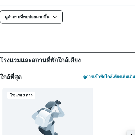
แสดง
วัน
ของ
ดูคำถามที่พบบ่อยมากขึ้น
สัปดาห์
แผนภูมิ
มี
แกน
Y
1
แกน
แแส
โรงแรมและสถานที่พักใกล้เคียง
ดง
ราคา
เฉลี่ย
ใกล้ที่สุด
ดูการเข้าพักใกล้เคียงเพิ่มเติม
ของ
ห้อง
พัก
โรงแรม 3 ดาว