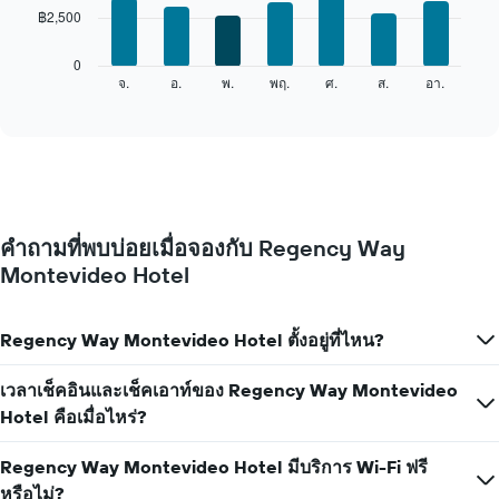
แกน
฿2,500
bars.
X
1
แผนภูมิ
0
แกน
ต่อ
จ.
อ.
พ.
พฤ.
ศ.
ส.
อา.
End
แสดง
of
ไป
เดือน
interactive
นี้
chart
แผนภูมิ
แสดง
มี
ราคา
แกน
เฉลี่ย
Y
ของ
1
ห้อง
แกน
คำถามที่พบบ่อยเมื่อจองกับ Regency Way
พัก
แแส
Montevideo Hotel
ใน
ดง
แต่ละ
ราคา
วัน
เฉลี่ย
ของ
Regency Way Montevideo Hotel ตั้งอยู่ที่ไหน?
ของ
สัปดาห์
ห้อง
แผนภูมิ
พัก
เวลาเช็คอินและเช็คเอาท์ของ Regency Way Montevideo
มี
Hotel คือเมื่อไหร่?
แกน
X
1
Regency Way Montevideo Hotel มีบริการ Wi-Fi ฟรี
แกน
หรือไม่?