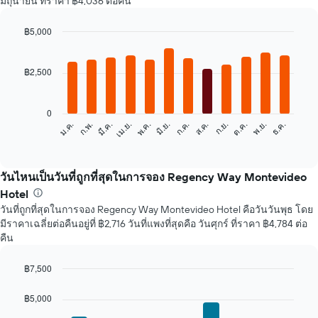
มิถุนายน ที่ราคา ฿4,036 ต่อคืน
฿5,000
Bar
Chart
graphic.
chart
with
฿2,500
12
bars.
0
แผนภูมิ
ก.พ.
พ.ค.
ส.ค.
พ.ย.
ม.ค.
เม.ย.
ก.ค.
ต.ค.
มี.ค.
มิ.ย.
ก.ย.
ธ.ค.
ต่อ
End
of
ไป
interactive
นี้
chart
แสดง
วันไหนเป็นวันที่ถูกที่สุดในการจอง Regency Way Montevideo
ราคา
Hotel
เฉลี่ย
วันที่ถูกที่สุดในการจอง Regency Way Montevideo Hotel คือวันวันพุธ โดย
ของ
มีราคาเฉลี่ยต่อคืนอยู่ที่ ฿2,716 วันที่แพงที่สุดคือ วันศุกร์ ที่ราคา ฿4,784 ต่อ
ห้อง
คืน
พัก
ใน
แต่ละ
฿7,500
เดือน
Bar
Chart
แผนภูมิ
graphic.
chart
฿5,000
with
มี
7