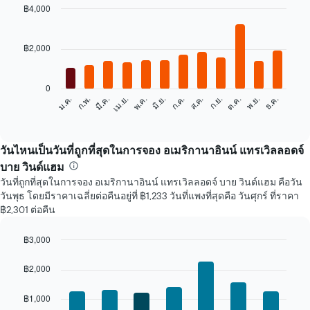
฿4,000
Bar
Chart
graphic.
chart
with
฿2,000
12
bars.
0
แผนภูมิ
ก.พ.
พ.ค.
ส.ค.
พ.ย.
ม.ค.
เม.ย.
ก.ค.
ต.ค.
มี.ค.
มิ.ย.
ก.ย.
ธ.ค.
ต่อ
End
of
ไป
interactive
นี้
chart
แสดง
วันไหนเป็นวันที่ถูกที่สุดในการจอง อเมริกานาอินน์ แทรเวิลลอดจ์
ราคา
บาย วินด์แฮม
เฉลี่ย
วันที่ถูกที่สุดในการจอง อเมริกานาอินน์ แทรเวิลลอดจ์ บาย วินด์แฮม คือวัน
ของ
วันพุธ โดยมีราคาเฉลี่ยต่อคืนอยู่ที่ ฿1,233 วันที่แพงที่สุดคือ วันศุกร์ ที่ราคา
ห้อง
฿2,301 ต่อคืน
พัก
ใน
แต่ละ
฿3,000
เดือน
Bar
Chart
แผนภูมิ
graphic.
chart
฿2,000
with
มี
7
แกน
฿1,000
bars.
X