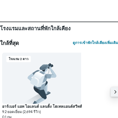
การ
เข้า
พัก
แผนภูมิ
มี
แกน
โรงแรมและสถานที่พักใกล้เคียง
Y
1
แกน
ใกล้ที่สุด
ดูการเข้าพักใกล้เคียงเพิ่มเติม
แแส
ดง
ราคา
โรงแรม 2 ดาว
เฉลี่ย
ของ
ห้อง
พัก
อาร์เบอร์ แอท ไอแลนด์ แลนดิ้ง โฮเทลแอนด์สวีทส์
9.2 ยอดเยี่ยม (2,694 รีวิว)
0.1 กม.