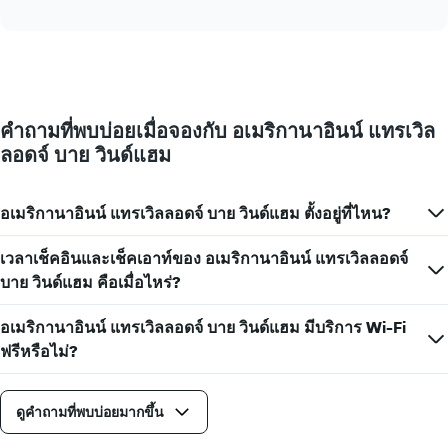
แสดง
interactive
ของ
การ
chart
สัปดาห์
เปลี่ยนแปลง
แผนภูมิ
ของ
มี
ราคา
แกน
ห้อง
Y
พัก
1
คำถามที่พบบ่อยเมื่อจองกับ อเมริกานาอินน์ แทรเวิล
เมื่อ
แกน
ลอดจ์ บาย วินด์แฮม
ใกล้
แแส
ถึง
ดง
วัน
ราคา
ที่
อเมริกานาอินน์ แทรเวิลลอดจ์ บาย วินด์แฮม ตั้งอยู่ที่ไหน?
เฉลี่ย
เข้า
ของ
พัก
เวลาเช็คอินและเช็คเอาท์ของ อเมริกานาอินน์ แทรเวิลลอดจ์
ห้อง
แผนภูมิ
พัก
บาย วินด์แฮม คือเมื่อไหร่?
มี
แกน
X
อเมริกานาอินน์ แทรเวิลลอดจ์ บาย วินด์แฮม มีบริการ Wi-Fi
1
ฟรีหรือไม่?
แกน
แสดง
จำนวน
ดูคำถามที่พบบ่อยมากขึ้น
วัน
ก่อน