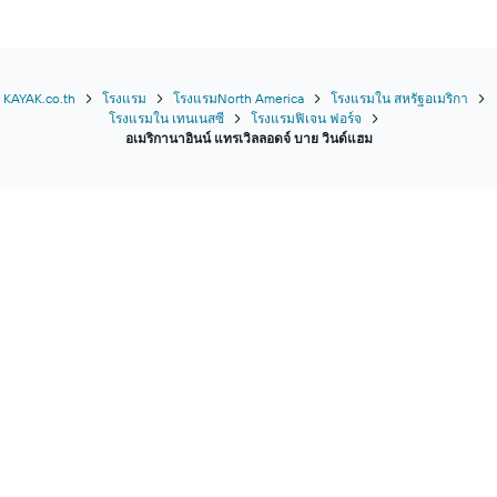
KAYAK.co.th
โรงแรม
โรงแรมNorth America
โรงแรมใน สหรัฐอเมริกา
โรงแรมใน เทนเนสซี
โรงแรมฟิเจน ฟอร์จ
อเมริกานาอินน์ แทรเวิลลอดจ์ บาย วินด์แฮม