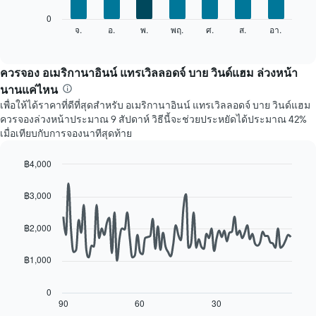
1
แผนภูมิ
0
แกน
ต่อ
จ.
อ.
พ.
พฤ.
ศ.
ส.
อา.
End
แสดง
of
ไป
เดือน
interactive
นี้
chart
แผนภูมิ
แสดง
ควรจอง อเมริกานาอินน์ แทรเวิลลอดจ์ บาย วินด์แฮม ล่วงหน้า
มี
ราคา
แกน
นานแค่ไหน
เฉลี่ย
Y
เพื่อให้ได้ราคาที่ดีที่สุดสำหรับ อเมริกานาอินน์ แทรเวิลลอดจ์ บาย วินด์แฮม
ของ
1
ควรจองล่วงหน้าประมาณ 9 สัปดาห์ วิธีนี้จะช่วยประหยัดได้ประมาณ 42%
ห้อง
แกน
เมื่อเทียบกับการจองนาทีสุดท้าย
พัก
แแส
ใน
ดง
แต่ละ
฿4,000
ราคา
วัน
Line
Chart
เฉลี่ย
ของ
graphic.
chart
ของ
฿3,000
with
สัปดาห์
ห้อง
90
แผนภูมิ
พัก
data
฿2,000
มี
points.
แกน
X
฿1,000
แผนภูมิ
1
ต่อ
แกน
ไป
0
แสดง
นี้
90
60
30
End
วัน
of