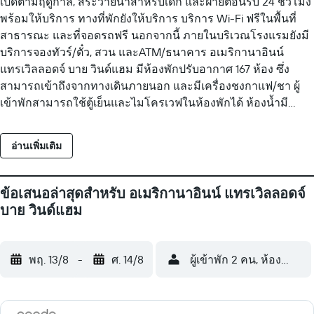
เปิดตามฤดูกาล, สระว่ายน้ำสำหรับเด็ก และฝ่ายต้อนรับ 24 ชั่วโมง
พร้อมให้บริการ ทางที่พักยังให้บริการ บริการ Wi-Fi ฟรีในพื้นที่
สาธารณะ และที่จอดรถฟรี นอกจากนี้ ภายในบริเวณโรงแรมยังมี
บริการจองทัวร์/ตั๋ว, สวน และATM/ธนาคาร อเมริกานาอินน์
แทรเวิลลอดจ์ บาย วินด์แฮม มีห้องพักปรับอากาศ 167 ห้อง ซึ่ง
สามารถเข้าถึงจากทางเดินภายนอก และมีเครื่องชงกาแฟ/ชา ผู้
เข้าพักสามารถใช้ตู้เย็นและไมโครเวฟในห้องพักได้ ห้องน้ำมี
ฝักบัวในอ่างอาบน้ำ และ อ่างแช่น้ำพุร้อน ผู้เข้าพักสามารถท่อง
เว็บไซต์โดยใช้ Wi-Fi ฟรี ทีวีจอแบน 32 นิ้ว มีช่องดาวเทียม มี
อ่านเพิ่มเติม
บริการทำความสะอาดทุกวัน ภายในโรงแรมมีสระว่ายน้ำสำหรับ
เด็กและสระว่ายน้ำกลางแจ้งเปิดตามฤดูกาล
ข้อเสนอล่าสุดสำหรับ อเมริกานาอินน์ แทรเวิลลอดจ์
บาย วินด์แฮม
พฤ. 13/8
-
ศ. 14/8
ผู้เข้าพัก 2 คน, ห้องพัก 1 ห