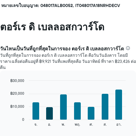
หมายเลขใบอนุญาต: 048017ALB0052, IT048017A18NRHDECV
ตอร์เร ดิ เบลลอสกวาร์โด
วันไหนเป็นวันที่ถูกที่สุดในการจอง ตอร์เร ดิ เบลลอสกวาร์โด
วันที่ถูกที่สุดในการจอง ตอร์เร ดิ เบลลอสกวาร์โด คือวันวันอังคาร โดยมี
ราคาเฉลี่ยต่อคืนอยู่ที่ ฿9,921 วันที่แพงที่สุดคือ วันอาทิตย์ ที่ราคา ฿23,426 ต่อ
คืน
฿30,000
Bar
Chart
graphic.
chart
฿20,000
with
7
฿10,000
bars.
แผนภูมิ
0
ต่อ
จ.
อ.
พ.
พฤ.
ศ.
ส.
อา.
End
of
ไป
interactive
นี้