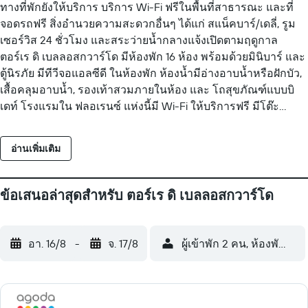
ทางที่พักยังให้บริการ บริการ Wi-Fi ฟรีในพื้นที่สาธารณะ และที่
จอดรถฟรี สิ่งอำนวยความสะดวกอื่นๆ ได้แก่ สแน็คบาร์/เดลี่, รูม
เซอร์วิส 24 ชั่วโมง และสระว่ายน้ำกลางแจ้งเปิดตามฤดูกาล
ตอร์เร ดิ เบลลอสกวาร์โด มีห้องพัก 16 ห้อง พร้อมด้วยมินิบาร์ และ
ตู้นิรภัย มีทีวีจอแอลซีดี ในห้องพัก ห้องน้ำมีอ่างอาบน้ำหรือฝักบัว,
เสื้อคลุมอาบน้ำ, รองเท้าสวมภายในห้อง และ โถสุขภัณฑ์แบบบิ
เดท์ โรงแรมใน ฟลอเรนซ์ แห่งนี้มี Wi-Fi ให้บริการฟรี มีโต๊ะ
ทำงาน และ โทรศัพท์ ให้บริการ นอกจากนี้ ห้องพักยังประกอบด้วย
ไดร์เป่าผม และ ของใช้ในห้องน้ำฟรี มีบริการทำความสะอาดทุก
อ่านเพิ่มเติม
วัน สิ่งอำนวยความสะดวกด้านสันทนาการที่โรงแรม รวมถึง สระ
ว่ายน้ำกลางแจ้งเปิดตามฤดูกาล
ข้อเสนอล่าสุดสำหรับ ตอร์เร ดิ เบลลอสกวาร์โด
อา. 16/8
-
จ. 17/8
ผู้เข้าพัก 2 คน, ห้องพัก 1 ห้