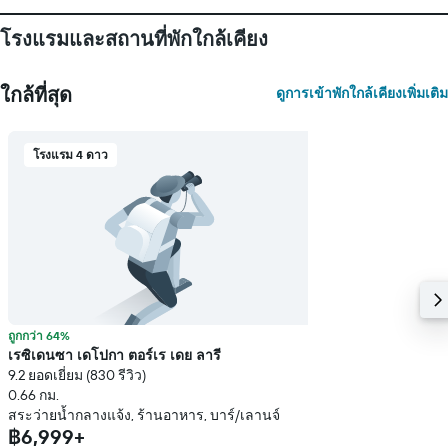
แกน
Y
โรงแรมและสถานที่พักใกล้เคียง
1
แกน
แแส
ใกล้ที่สุด
ดูการเข้าพักใกล้เคียงเพิ่มเติม
ดง
ราคา
เฉลี่ย
โรงแรม 4 ดาว
ของ
ห้อง
พัก
ถูกกว่า 64%
เรซิเดนซา เดโปกา ตอร์เร เดย ลารี
9.2 ยอดเยี่ยม (830 รีวิว)
0.66 กม.
สระว่ายน้ำกลางแจ้ง, ร้านอาหาร, บาร์/เลานจ์
฿6,999+