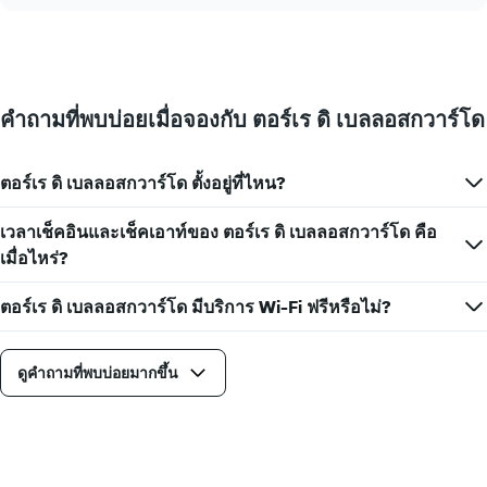
chart
แสดง
ราคา
เฉลี่ย
ของ
ห้อง
คำถามที่พบบ่อยเมื่อจองกับ ตอร์เร ดิ เบลลอสกวาร์โด
พัก
ใน
แต่ละ
ตอร์เร ดิ เบลลอสกวาร์โด ตั้งอยู่ที่ไหน?
วัน
ของ
สัปดาห์
เวลาเช็คอินและเช็คเอาท์ของ ตอร์เร ดิ เบลลอสกวาร์โด คือ
แผนภูมิ
เมื่อไหร่?
มี
แกน
ตอร์เร ดิ เบลลอสกวาร์โด มีบริการ Wi-Fi ฟรีหรือไม่?
X
1
แกน
แสดง
ดูคำถามที่พบบ่อยมากขึ้น
วัน
ของ
สัปดาห์
แผนภูมิ
มี