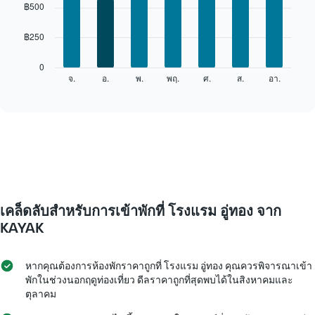
แต่ละ
graphic.
chart
฿500
เดือน
with
7
แผนภูมิ
฿250
bars.
มี
แกน
แผนภูมิ
0
X
ต่อ
จ.
อ.
พ.
พฤ.
ศ.
ส.
อา.
End
1
of
ไป
แกน
interactive
นี้
chart
แสดง
แสดง
เดือน
ราคา
แผนภูมิ
เฉลี่ย
มี
ของ
แกน
ห้อง
Y
พัก
1
ใน
แกน
เคล็ดลับสำหรับการเข้าพักที่ โรงแรม อู่ทอง จาก
แต่ละ
แแส
วัน
KAYAK
ดง
ของ
ราคา
สัปดาห์
เฉลี่ย
แผนภูมิ
หากคุณต้องการห้องพักราคาถูกที่ โรงแรม อู่ทอง คุณควรพิจารณาเข้า
ของ
มี
พักในช่วงนอกฤดูท่องเที่ยว ดีลราคาถูกที่สุดพบได้ในสิงหาคมและ
ห้อง
แกน
ตุลาคม
พัก
X