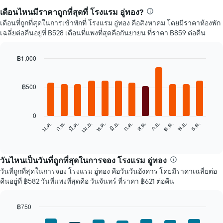
เดือนไหนมีราคาถูกที่สุดที่ โรงแรม อู่ทอง?
เดือนที่ถูกที่สุดในการเข้าพักที่ โรงแรม อู่ทอง คือสิงหาคม โดยมีราคาห้องพัก
เฉลี่ยต่อคืนอยู่ที่ ฿528 เดือนที่แพงที่สุดคือกันยายน ที่ราคา ฿859 ต่อคืน
฿1,000
Bar
Chart
graphic.
chart
with
฿500
12
bars.
0
แผนภูมิ
ก.พ.
พ.ค.
ส.ค.
พ.ย.
ม.ค.
เม.ย.
ก.ค.
ต.ค.
มี.ค.
มิ.ย.
ก.ย.
ธ.ค.
ต่อ
End
of
ไป
interactive
นี้
chart
แสดง
วันไหนเป็นวันที่ถูกที่สุดในการจอง โรงแรม อู่ทอง
ราคา
วันที่ถูกที่สุดในการจอง โรงแรม อู่ทอง คือวันวันอังคาร โดยมีราคาเฉลี่ยต่อ
เฉลี่ย
คืนอยู่ที่ ฿582 วันที่แพงที่สุดคือ วันจันทร์ ที่ราคา ฿621 ต่อคืน
ของ
ห้อง
พัก
฿750
ใน
Bar
Chart