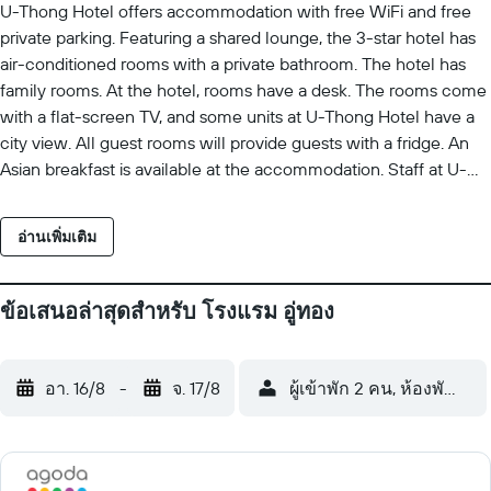
U-Thong Hotel offers accommodation with free WiFi and free
private parking. Featuring a shared lounge, the 3-star hotel has
air-conditioned rooms with a private bathroom. The hotel has
family rooms. At the hotel, rooms have a desk. The rooms come
with a flat-screen TV, and some units at U-Thong Hotel have a
city view. All guest rooms will provide guests with a fridge. An
Asian breakfast is available at the accommodation. Staff at U-
Thong Hotel are available to provide information at the 24-hour
front desk. Phitsanulok Airport is 3 km from the property.
อ่านเพิ่มเติม
ข้อเสนอล่าสุดสำหรับ โรงแรม อู่ทอง
อา. 16/8
-
จ. 17/8
ผู้เข้าพัก 2 คน, ห้องพัก 1 ห้