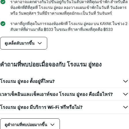
1
ราคาอาจแตกต่างกันไปขึ้นอยู่กับวันในสัปดาห์ที่คุณเข้าพัก สำหรับดีล
แกน
ห้องพักที่ดีที่สุดที่ โรงแรม อู่ทอง ลองวางแผนเข้าพักในวันที่ วันอังคาร
แสดง
หรือ วันพฤหัสฯ วันที่มีราคาแพงที่สุดมักจะเป็นวันที่ วันจันทร์
วัน
ของ
ราคาที่ถูกที่สุดในการจองห้องพักที่ โรงแรม อู่ทอง บน KAYAK ในช่วง 2
สัปดาห์
สัปดาห์ที่ผ่านมาคือ ฿533 ในขณะที่ราคาที่แพงที่สุดคือ ฿533
แผนภูมิ
มี
ดูเคล็ดลับมากขึ้น
แกน
Y
1
แกน
คำถามที่พบบ่อยเมื่อจองกับ โรงแรม อู่ทอง
แแส
ดง
ราคา
โรงแรม อู่ทอง ตั้งอยู่ที่ไหน?
เฉลี่ย
ของ
เวลาเช็คอินและเช็คเอาท์ของ โรงแรม อู่ทอง คือเมื่อไหร่?
ห้อง
พัก
โรงแรม อู่ทอง มีบริการ Wi-Fi ฟรีหรือไม่?
ดูคำถามที่พบบ่อยมากขึ้น