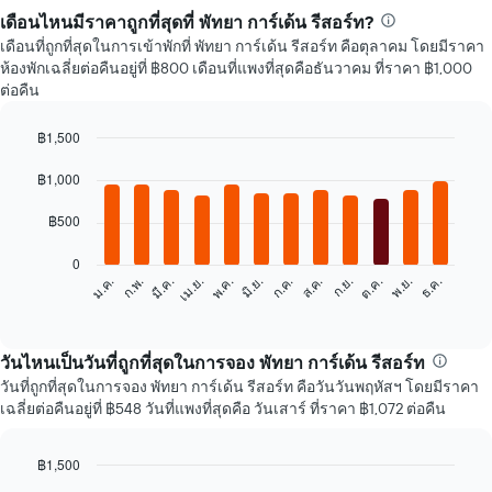
เดือนไหนมีราคาถูกที่สุดที่ พัทยา การ์เด้น รีสอร์ท?
เดือนที่ถูกที่สุดในการเข้าพักที่ พัทยา การ์เด้น รีสอร์ท คือตุลาคม โดยมีราคา
ห้องพักเฉลี่ยต่อคืนอยู่ที่ ฿800 เดือนที่แพงที่สุดคือธันวาคม ที่ราคา ฿1,000
ต่อคืน
฿1,500
Bar
Chart
graphic.
฿1,000
chart
with
12
฿500
bars.
0
แผนภูมิ
ก.พ.
พ.ค.
ส.ค.
พ.ย.
ม.ค.
เม.ย.
ก.ค.
ต.ค.
มี.ค.
มิ.ย.
ก.ย.
ธ.ค.
ต่อ
End
of
ไป
interactive
นี้
chart
แสดง
วันไหนเป็นวันที่ถูกที่สุดในการจอง พัทยา การ์เด้น รีสอร์ท
ราคา
วันที่ถูกที่สุดในการจอง พัทยา การ์เด้น รีสอร์ท คือวันวันพฤหัสฯ โดยมีราคา
เฉลี่ย
เฉลี่ยต่อคืนอยู่ที่ ฿548 วันที่แพงที่สุดคือ วันเสาร์ ที่ราคา ฿1,072 ต่อคืน
ของ
ห้อง
พัก
฿1,500
ใน
Bar
Chart