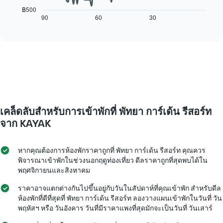
1
ไป
฿500
แกน
นี้
90
60
30
End
แสดง
of
แสดง
interactive
วัน
การ
chart
ของ
เปลี่ยนแปลง
สัปดาห์
ของ
แผนภูมิ
ราคา
มี
ห้อง
แกน
พัก
Y
เมื่อ
1
ใกล้
เคล็ดลับสำหรับการเข้าพักที่ พัทยา การ์เด้น รีสอร์ท
แกน
ถึง
แแส
วัน
จาก KAYAK
ดง
ที่
ราคา
เข้า
เฉลี่ย
พัก
หากคุณต้องการห้องพักราคาถูกที่ พัทยา การ์เด้น รีสอร์ท คุณควร
ของ
แผนภูมิ
พิจารณาเข้าพักในช่วงนอกฤดูท่องเที่ยว ดีลราคาถูกที่สุดพบได้ใน
ห้อง
มี
พฤศจิกายนและสิงหาคม
พัก
แกน
X
ราคาอาจแตกต่างกันไปขึ้นอยู่กับวันในสัปดาห์ที่คุณเข้าพัก สำหรับดีล
1
ห้องพักที่ดีที่สุดที่ พัทยา การ์เด้น รีสอร์ท ลองวางแผนเข้าพักในวันที่ วัน
แกน
พฤหัสฯ หรือ วันอังคาร วันที่มีราคาแพงที่สุดมักจะเป็นวันที่ วันเสาร์
แสดง