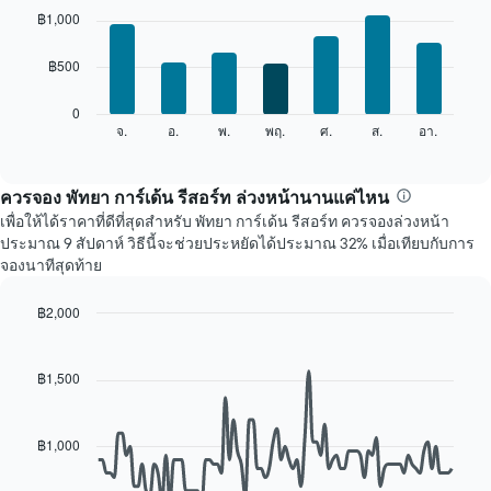
แต่ละ
graphic.
chart
฿1,000
เดือน
with
7
แผนภูมิ
฿500
bars.
มี
แกน
แผนภูมิ
0
X
ต่อ
จ.
อ.
พ.
พฤ.
ศ.
ส.
อา.
End
1
of
ไป
แกน
interactive
นี้
chart
แสดง
แสดง
ควรจอง พัทยา การ์เด้น รีสอร์ท ล่วงหน้านานแค่ไหน
เดือน
ราคา
แผนภูมิ
เพื่อให้ได้ราคาที่ดีที่สุดสำหรับ พัทยา การ์เด้น รีสอร์ท ควรจองล่วงหน้า
เฉลี่ย
มี
ประมาณ 9 สัปดาห์ วิธีนี้จะช่วยประหยัดได้ประมาณ 32% เมื่อเทียบกับการ
ของ
แกน
จองนาทีสุดท้าย
ห้อง
Y
พัก
1
฿2,000
ใน
แกน
Line
แต่ละ
Chart
แแส
graphic.
chart
วัน
ดง
with
฿1,500
ของ
ราคา
90
สัปดาห์
เฉลี่ย
data
แผนภูมิ
points.
ของ
มี
฿1,000
ห้อง
แกน
แผนภูมิ
พัก
X
ต่อ