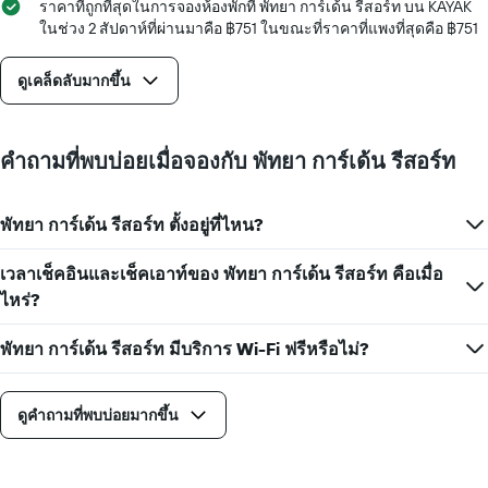
จำนวน
ราคาที่ถูกที่สุดในการจองห้องพักที่ พัทยา การ์เด้น รีสอร์ท บน KAYAK
วัน
ในช่วง 2 สัปดาห์ที่ผ่านมาคือ ฿751 ในขณะที่ราคาที่แพงที่สุดคือ ฿751
ก่อน
การ
ดูเคล็ดลับมากขึ้น
เข้า
พัก
แผนภูมิ
มี
คำถามที่พบบ่อยเมื่อจองกับ พัทยา การ์เด้น รีสอร์ท
แกน
Y
1
พัทยา การ์เด้น รีสอร์ท ตั้งอยู่ที่ไหน?
แกน
แแส
เวลาเช็คอินและเช็คเอาท์ของ พัทยา การ์เด้น รีสอร์ท คือเมื่อ
ดง
ราคา
ไหร่?
เฉลี่ย
ของ
พัทยา การ์เด้น รีสอร์ท มีบริการ Wi-Fi ฟรีหรือไม่?
ห้อง
พัก
ดูคำถามที่พบบ่อยมากขึ้น