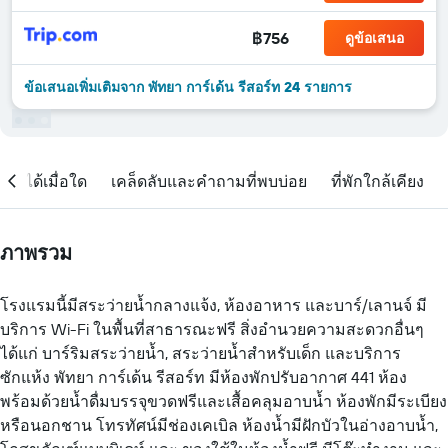
฿756
ดูข้อเสนอ
ข้อเสนอเพิ่มเติมจาก พัทยา การ์เด้น รีสอร์ท 24 รายการ
จองได้เมื่อใด
เคล็ดลับและคำถามที่พบบ่อย
ที่พักใกล้เคียง
ภาพรวม
โรงแรมนี้มีสระว่ายน้ำกลางแจ้ง, ห้องอาหาร และบาร์/เลานจ์ มี
บริการ Wi-Fi ในพื้นที่สาธารณะฟรี สิ่งอำนวยความสะดวกอื่นๆ
ได้แก่ บาร์ริมสระว่ายน้ำ, สระว่ายน้ำสำหรับเด็ก และบริการ
ซักแห้ง พัทยา การ์เด้น รีสอร์ท มีห้องพักปรับอากาศ 441 ห้อง
พร้อมด้วยน้ำดื่มบรรจุขวดฟรีและเสื้อคลุมอาบน้ำ ห้องพักมีระเบียง
หรือนอกชาน โทรทัศน์มีช่องเคเบิล ห้องน้ำมีฝักบัวในอ่างอาบน้ำ,