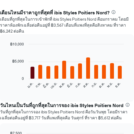
เดือนไหนมีราคาถูกที่สุดที่ ibis Styles Poitiers Nord?
เดือนที่ถูกที่สุดในการเข้าพักที่ ibis Styles Poitiers Nord คือมกราคม โดยมี
ราคาห้องพักเฉลี่ยต่อคืนอยู่ที่ ฿3,567 เดือนที่แพงที่สุดคือสิงหาคม ที่ราคา
฿6,242 ต่อคืน
฿10,000
Bar
Chart
graphic.
chart
with
฿5,000
12
bars.
0
แผนภูมิ
ก.พ.
พ.ค.
ส.ค.
พ.ย.
มี.ค.
มิ.ย.
ก.ย.
ธ.ค.
ม.ค.
เม.ย.
ก.ค.
ต.ค.
ต่อ
End
of
ไป
interactive
นี้
chart
แสดง
วันไหนเป็นวันที่ถูกที่สุดในการจอง ibis Styles Poitiers Nord
ราคา
วันที่ถูกที่สุดในการจอง ibis Styles Poitiers Nord คือวันวันพุธ โดยมีราคา
เฉลี่ย
เฉลี่ยต่อคืนอยู่ที่ ฿3,717 วันที่แพงที่สุดคือ วันศุกร์ ที่ราคา ฿5,612 ต่อคืน
ของ
ห้อง
พัก
฿7,500