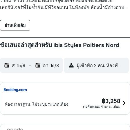
ว่ายน้ำส่วนตัว และน้ำดื่มบรรจุขวดฟรี ห้องพักตกแต่งด้วย
เฟอร์นิเจอร์ที่ไม่ซ้ำกัน มีทีวีจอแบน ในห้องพัก ห้องน้ำมีอ่างอาบน้ำ
หรือฝักบัว และ ไดร์เป่าผม โรงแรมใน ปัวตีเย แห่งนี้มี Wi-Fi ให้
บริการฟรี สามารถขอเตารีด/โต๊ะรีดผ้า บริการเปลี่ยนผ้าเช็ดตัว
อ่านเพิ่มเติม
ตามคำขอ และบริการเปลี่ยนผ้าปูที่นอนตามคำขอเพิ่มเติมได้ มี
บริการทำความสะอาดทุกวัน สิ่งอำนวยความสะดวกด้าน
สันทนาการที่โรงแรม รวมถึง สระว่ายน้ำกลางแจ้งเปิดตามฤดูกาล
ข้อเสนอล่าสุดสำหรับ ibis Styles Poitiers Nord
กิจกรรมนันทนาการที่ระบุด้านล่างนี้มีให้บริการภายในบริเวณ
โรงแรมหรือในบริเวณใกล้เคียง อาจมีค่าบริการเพิ่มเติม
ส. 15/8
-
อา. 16/8
ผู้เข้าพัก 2 คน, ห้องพัก 1 ห้
฿3,258
ห้องมาตรฐาน, ไม่ระบุประเภทเตียง
ต่อคืนพร้อมค่าธรรมเนียม