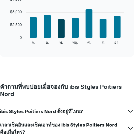
ใน
Bar
Chart
แต่ละ
graphic.
chart
฿5,000
เดือน
with
7
แผนภูมิ
฿2,500
bars.
มี
แกน
แผนภูมิ
0
X
ต่อ
จ.
อ.
พ.
พฤ.
ศ.
ส.
อา.
End
1
of
ไป
แกน
interactive
นี้
chart
แสดง
แสดง
เดือน
ราคา
แผนภูมิ
เฉลี่ย
มี
ของ
แกน
ห้อง
Y
คำถามที่พบบ่อยเมื่อจองกับ ibis Styles Poitiers
พัก
1
Nord
ใน
แกน
แต่ละ
แแส
วัน
ดง
ของ
ibis Styles Poitiers Nord ตั้งอยู่ที่ไหน?
ราคา
สัปดาห์
เฉลี่ย
แผนภูมิ
ของ
เวลาเช็คอินและเช็คเอาท์ของ ibis Styles Poitiers Nord
มี
ห้อง
คือเมื่อไหร่?
แกน