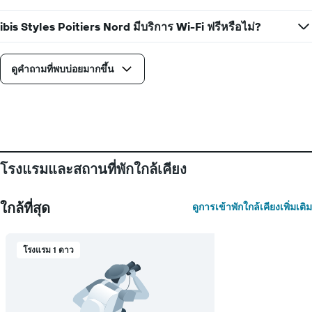
พัก
X
1
ibis Styles Poitiers Nord มีบริการ Wi-Fi ฟรีหรือไม่?
แกน
แสดง
วัน
ดูคำถามที่พบบ่อยมากขึ้น
ของ
สัปดาห์
แผนภูมิ
มี
แกน
Y
1
โรงแรมและสถานที่พักใกล้เคียง
แกน
แแส
ดง
ใกล้ที่สุด
ดูการเข้าพักใกล้เคียงเพิ่มเติม
ราคา
เฉลี่ย
ของ
ห้อง
โรงแรม 1 ดาว
พัก