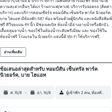
และบาร์/เลานจ์ มี บริการ Wi-Fi ในพื้นที่สาธารณะฟรี สิ่งอำนวย
ความสะดวกอื่นๆ ได้แก่ ร้านกาแฟ/คาเฟ่, บริการรับจอดรถ (คิดค่า
บริการ) และบริการคอนเซียร์จ ทอมป์สัน เซ็นทรัล พาร์ค นิวยอร์ค,
บาย ไฮแอท มีห้องพัก 587 ห้อง พร้อมด้วยตู้นิรภัย และหนังสือพิมพ์
ฟรี ทีวีจอแบน 49 นิ้ว มีช่องเคเบิล ห้องน้ำมีอ่างอาบน้ำหรือฝักบัว,
เสื้อคลุมอาบน้ำ, ของใช้ในห้องน้ำระดับพรีเมียม และ ของใช้ใน
ห้องน้ำฟรี โรงแรมใน นิวยอร์ก แห่งนี้มี Wi-Fi ให้บริการฟรี
นอกจากนี้ ห้องพักยังประกอบด้วย ไดร์เป่าผม และ เตารีด/โต๊ะรีด
ผ้า มีบริการทำความสะอาดทุกวัน สิ่งอำนวยความสะดวกด้าน
อ่านเพิ่มเติม
สันทนาการที่โรงแรม รวมถึง ฟิตเนส
ข้อเสนอล่าสุดสำหรับ ทอมป์สัน เซ็นทรัล พาร์ค
นิวยอร์ค, บาย ไฮแอท
ส. 15/8
-
อา. 16/8
ผู้เข้าพัก 2 คน, ห้องพัก 1 ห้