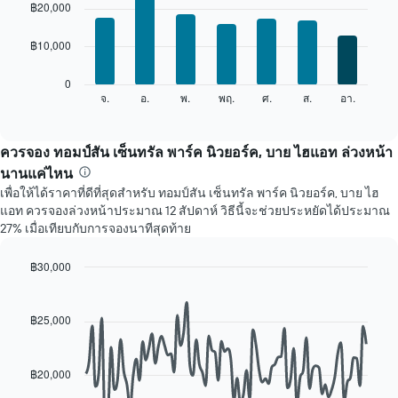
แผนภูมิ
graphic.
chart
฿20,000
with
มี
7
แกน
฿10,000
bars.
X
1
แผนภูมิ
0
แกน
ต่อ
จ.
อ.
พ.
พฤ.
ศ.
ส.
อา.
End
แสดง
of
ไป
เดือน
interactive
นี้
chart
แผนภูมิ
แสดง
ควรจอง ทอมป์สัน เซ็นทรัล พาร์ค นิวยอร์ค, บาย ไฮแอท ล่วงหน้า
มี
ราคา
แกน
นานแค่ไหน
เฉลี่ย
Y
เพื่อให้ได้ราคาที่ดีที่สุดสำหรับ ทอมป์สัน เซ็นทรัล พาร์ค นิวยอร์ค, บาย ไฮ
ของ
1
แอท ควรจองล่วงหน้าประมาณ 12 สัปดาห์ วิธีนี้จะช่วยประหยัดได้ประมาณ
ห้อง
แกน
27% เมื่อเทียบกับการจองนาทีสุดท้าย
พัก
แแส
ใน
ดง
แต่ละ
฿30,000
ราคา
วัน
Line
Chart
เฉลี่ย
ของ
graphic.
chart
ของ
with
สัปดาห์
฿25,000
ห้อง
90
แผนภูมิ
พัก
data
มี
points.
แกน
฿20,000
X
แผนภูมิ