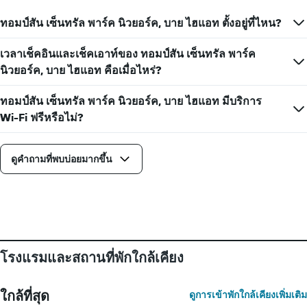
แสดง
จำนวน
ทอมป์สัน เซ็นทรัล พาร์ค นิวยอร์ค, บาย ไฮแอท ตั้งอยู่ที่ไหน?
วัน
ก่อน
การ
เวลาเช็คอินและเช็คเอาท์ของ ทอมป์สัน เซ็นทรัล พาร์ค
เข้า
นิวยอร์ค, บาย ไฮแอท คือเมื่อไหร่?
พัก
แผนภูมิ
ทอมป์สัน เซ็นทรัล พาร์ค นิวยอร์ค, บาย ไฮแอท มีบริการ
มี
Wi-Fi ฟรีหรือไม่?
แกน
Y
1
แกน
ดูคำถามที่พบบ่อยมากขึ้น
แแส
ดง
ราคา
เฉลี่ย
ของ
ห้อง
พัก
โรงแรมและสถานที่พักใกล้เคียง
ใกล้ที่สุด
ดูการเข้าพักใกล้เคียงเพิ่มเติม