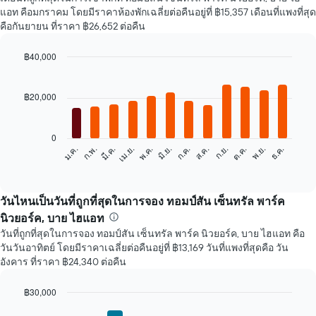
แอท คือมกราคม โดยมีราคาห้องพักเฉลี่ยต่อคืนอยู่ที่ ฿15,357 เดือนที่แพงที่สุด
คือกันยายน ที่ราคา ฿26,652 ต่อคืน
฿40,000
Bar
Chart
graphic.
chart
with
฿20,000
12
bars.
0
แผนภูมิ
ก.พ.
พ.ค.
ส.ค.
พ.ย.
มี.ค.
มิ.ย.
ก.ย.
ธ.ค.
ม.ค.
เม.ย.
ก.ค.
ต.ค.
ต่อ
End
of
ไป
interactive
นี้
chart
แสดง
วันไหนเป็นวันที่ถูกที่สุดในการจอง ทอมป์สัน เซ็นทรัล พาร์ค
ราคา
นิวยอร์ค, บาย ไฮแอท
เฉลี่ย
วันที่ถูกที่สุดในการจอง ทอมป์สัน เซ็นทรัล พาร์ค นิวยอร์ค, บาย ไฮแอท คือ
ของ
วันวันอาทิตย์ โดยมีราคาเฉลี่ยต่อคืนอยู่ที่ ฿13,169 วันที่แพงที่สุดคือ วัน
ห้อง
อังคาร ที่ราคา ฿24,340 ต่อคืน
พัก
ใน
แต่ละ
฿30,000
เดือน
Bar
Chart