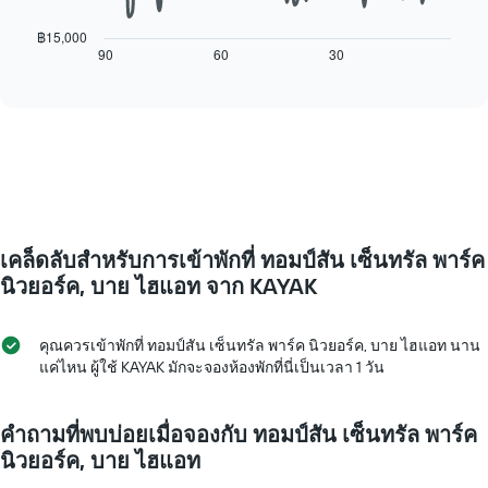
1
ต่อ
แกน
ไป
฿15,000
แสดง
นี้
90
60
30
End
วัน
of
แสดง
interactive
ของ
การ
chart
สัปดาห์
เปลี่ยนแปลง
แผนภูมิ
ของ
มี
ราคา
แกน
ห้อง
Y
พัก
1
เมื่อ
แกน
ใกล้
แแส
เคล็ดลับสำหรับการเข้าพักที่ ทอมป์สัน เซ็นทรัล พาร์ค
ถึง
ดง
วัน
นิวยอร์ค, บาย ไฮแอท จาก KAYAK
ราคา
ที่
เฉลี่ย
เข้า
ของ
พัก
คุณควรเข้าพักที่ ทอมป์สัน เซ็นทรัล พาร์ค นิวยอร์ค, บาย ไฮแอท นาน
ห้อง
แผนภูมิ
แค่ไหน ผู้ใช้ KAYAK มักจะจองห้องพักที่นี่เป็นเวลา 1 วัน
พัก
มี
แกน
X
คำถามที่พบบ่อยเมื่อจองกับ ทอมป์สัน เซ็นทรัล พาร์ค
1
นิวยอร์ค, บาย ไฮแอท
แกน