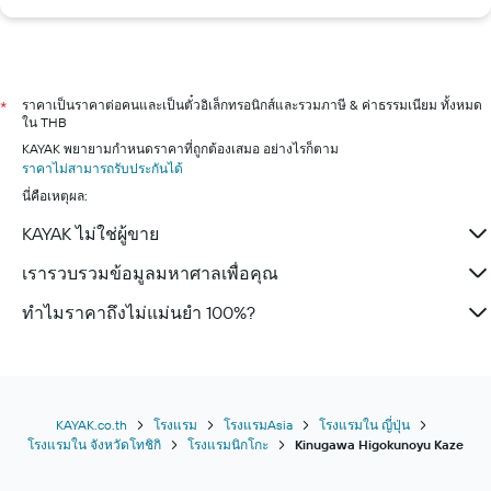
ราคาเป็นราคาต่อคนและเป็นตั๋วอิเล็กทรอนิกส์และรวมภาษี & ค่าธรรมเนียม ทั้งหมด
*
ใน THB
KAYAK พยายามกำหนดราคาที่ถูกต้องเสมอ อย่างไรก็ตาม
ราคาไม่สามารถรับประกันได้
นี่คือเหตุผล:
KAYAK ไม่ใช่ผู้ขาย
เรารวบรวมข้อมูลมหาศาลเพื่อคุณ
ทำไมราคาถึงไม่แม่นยำ 100%?
KAYAK.co.th
โรงแรม
โรงแรมAsia
โรงแรมใน ญี่ปุ่น
โรงแรมใน จังหวัดโทชิกิ
โรงแรมนิกโกะ
Kinugawa Higokunoyu Kaze