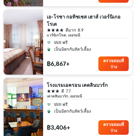
เอ-โรซา กอทิชเชส เฮาส์ เวอร์นิเกอ
โรเด
4 ดาว
ดีมาก
8.9
แวร์นิเกโรเด, เยอรมนี
Wifi ฟรี
เป็นมิตรกับสัตว์เลี้ยง
ตรวจสอบที่
฿6,867+
ว่าง
โรงแรมเอครอน เคดลินบวร์ก
3 ดาว
ดี
7.7
เควดลินบวร์ก, เยอรมนี
Wifi ฟรี
เป็นมิตรกับสัตว์เลี้ยง
ตรวจสอบที่
฿3,406+
ว่าง