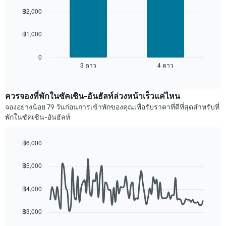
ห้อง
2
ผ่าน
bars.
พัก
฿2,000
มา
โดย
แผนภูมิ
รวบรวม
฿1,000
ต่อ
ตาม
ไป
ระดับ
นี้
0
ดาว
3 ดาว
4 ดาว
แสดง
End
แผนภูมิ
of
ราคา
interactive
มี
เฉลี่ย
chart
แกน
ของ
ควรจองที่พักในซัคเซิน-อันฮัลท์ล่วงหน้าเร็วแค่ไหน
X
ห้อง
จองอย่างน้อย 79 วันก่อนการเข้าพักของคุณเพื่อรับราคาที่ดีที่สุดสำหรับที่
1
พัก
พักในซัคเซิน-อันฮัลท์
แกน
ใน
แสดง
สุด
หมวด
สัปดาห์
฿6,000
หมู่
นี้
Line
Chart
โรงแรม
graphic.
ที่
chart
฿5,000
ตาม
with
พบ
จำนวน
90
ใน
ดาว
data
฿4,000
ช่วง
points.
แผนภูมิ
3
มี
วัน
฿3,000
แผนภูมิ
แกน
ที่
ต่อ
Y