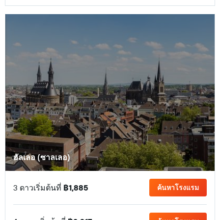
ฮัลเลอ (ซาลเลอ)
3 ดาวเริ่มต้นที่
฿1,885
ค้นหาโรงแรม