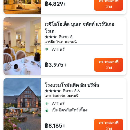
ตรวจสอบที่
฿4,829+
ว่าง
เรจิโอโฮเต็ล บุนเต ชตัดท์ แวร์นิเกอ
โรเด
3 ดาว
ดีมาก
8.1
แวร์นิเกโรเด, เยอรมนี
Wifi ฟรี
ตรวจสอบที่
฿3,975+
ว่าง
โรงแรมโรมันทิค อัม บรึห์ล
4 ดาว
ดีมาก
8.6
เควดลินบวร์ก, เยอรมนี
Wifi ฟรี
เป็นมิตรกับสัตว์เลี้ยง
ตรวจสอบที่
฿8,165+
ว่าง