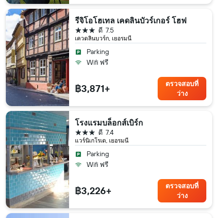
รีจิโอโฮเทล เคดลินบัวร์เกอร์ โฮฟ
3 ดาว
ดี
7.5
เควดลินบวร์ก, เยอรมนี
Parking
Wifi ฟรี
ตรวจสอบที่
฿3,871+
ว่าง
โรงแรมบล็อกส์เบิร์ก
3 ดาว
ดี
7.4
แวร์นิเกโรเด, เยอรมนี
Parking
Wifi ฟรี
ตรวจสอบที่
฿3,226+
ว่าง