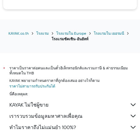
โรงแรมในอ่าวนาง
โรงแรมในพิษณุโลก
โรงแรมในเฮอร์มานัส
โรงแรมในหัวหิน
KAYAK.co.th
โรงแรม
โรงแรมใน Europe
โรงแรมใน เยอรมนี
โรงแรมซัคเซิน-อันฮัลท์
โรงแรมในระยอง
โรงแรมในอยุธยา
โรงแรมในกระบี่
ราคาเป็นราคาต่อคนและเป็นตั๋วอิเล็กทรอนิกส์และรวมภาษี & ค่าธรรมเนียม
โรงแรมในชะอำ
*
ทั้งหมดใน THB
โรงแรมในจันทบุรี
KAYAK พยายามกำหนดราคาที่ถูกต้องเสมอ อย่างไรก็ตาม
โรงแรมในภูเก็ต
ราคาไม่สามารถรับประกันได้
นี่คือเหตุผล:
โรงแรมในชุมพร
KAYAK ไม่ใช่ผู้ขาย
เรารวบรวมข้อมูลมหาศาลเพื่อคุณ
ทำไมราคาถึงไม่แม่นยำ 100%?