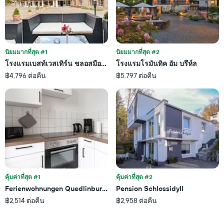
จำนวน
1
วัน
แกน
ก่อน
แสดง
การ
ราคา
เข้า
เฉลี่ย
พัก
นิยมมากที่สุด #1
นิยมมากที่สุด #2
ของ
แผนภูมิ
โรงแรมเบสท์เวสเทิร์น ชลอสมือห์เลอ
โรงแรมโรมันทิค อัม บรึห์ล
ห้อง
มี
พัก
฿4,796 ต่อคืน
฿5,797 ต่อคืน
แกน
ใน
Y
ช่วง
1
สุด
แกน
สัปดาห์
แแส
นี้
ดง
ที่
ราคา
พบ
เฉลี่ย
ใน
ของ
ช่วง
ห้อง
3
พัก
คุ้มค่าที่สุด #1
คุ้มค่าที่สุด #2
วัน
ที่
Ferienwohnungen Quedlinburg im Harz
Pension Schlossidyll
ผ่าน
฿2,514 ต่อคืน
฿2,958 ต่อคืน
มา