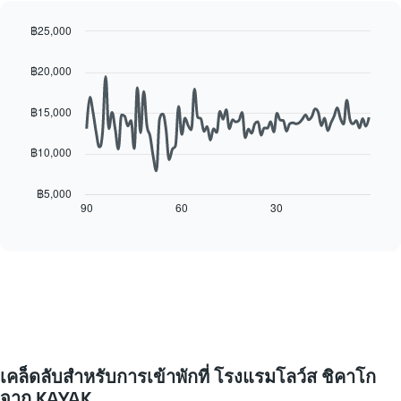
ห้อง
Y
พัก
1
฿25,000
ใน
แกน
Line
แต่ละ
Chart
แแส
graphic.
chart
วัน
฿20,000
ดง
with
ของ
ราคา
90
สัปดาห์
เฉลี่ย
data
฿15,000
แผนภูมิ
points.
ของ
มี
ห้อง
฿10,000
แกน
แผนภูมิ
พัก
X
ต่อ
1
ไป
฿5,000
แกน
นี้
90
60
30
End
แสดง
of
แสดง
interactive
วัน
การ
chart
ของ
เปลี่ยนแปลง
สัปดาห์
ของ
แผนภูมิ
ราคา
มี
ห้อง
แกน
พัก
Y
เมื่อ
1
ใกล้
เคล็ดลับสำหรับการเข้าพักที่ โรงแรมโลว์ส ชิคาโก
แกน
ถึง
แแส
วัน
จาก KAYAK