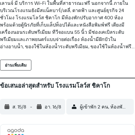
เลานจ์ มี บริการ Wi-Fi ในพื้นที่สาธารณะฟรี นอกจากนี้ ภายใน
บริเวณโรงแรมยังมีสแน็คบาร์/เดลี่, ดาดฟ้า และศูนย์ธุรกิจ 24
ชั่วโมง โรงแรมโลว์ส ชิคาโก มีห้องพักปรับอากาศ 400 ห้อง
พร้อมด้วยตู้นิรภัยที่เก็บแล็ปท็อปได้และหนังสือพิมพ์ฟรี เตียงมี
เครื่องนอนระดับพรีเมียม ทีวีจอแบน 55 นิ้ว มีช่องเคเบิลระดับ
พรีเมียมและภาพยนตร์แบบจ่ายต่อเรื่อง ห้องน้ำมีฝักบัวใน
อ่างอาบน้ำ, ของใช้ในห้องน้ำระดับพรีเมียม, ของใช้ในห้องน้ำฟรี
และ ไดร์เป่าผม โรงแรมใน ชิคาโก แห่งนี้มีอินเทอร์เน็ตแบบใช้
สายและ Wi-Fi ให้บริการฟรี มีโต๊ะทำงาน และ โทรศัพท์ ให้บริการ
อ่านเพิ่มเติม
นอกจากนี้ ห้องพักยังประกอบด้วย เครื่องชงกาแฟ/ชา และ เตารีด/
โต๊ะรีดผ้า มีบริการเทิร์นดาวน์ทุกคืน พร้อมบริการทำความสะอาด
ทุกวัน และคุณยังสามารถขอบริการและสิ่งอำนวยความสะดวก
ข้อเสนอล่าสุดสำหรับ โรงแรมโลว์ส ชิคาโก
เช่น ไมโครเวฟ ได้อีกด้วย สิ่งอำนวยความสะดวกด้านสันทนาการ
ที่โรงแรม รวมถึง ฟิตเนส 24 ชม. กิจกรรมนันทนาการที่ระบุด้าน
ล่างนี้มีให้บริการภายในบริเวณโรงแรมหรือในบริเวณใกล้เคียง
ส. 15/8
-
อา. 16/8
ผู้เข้าพัก 2 คน, ห้องพัก 1 ห้
อาจมีค่าบริการเพิ่มเติม