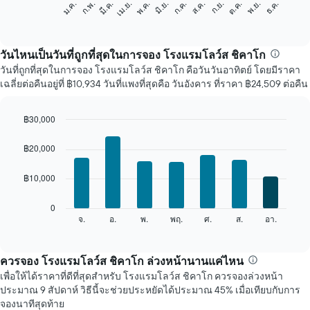
ก.พ.
พ.ค.
ส.ค.
พ.ย.
มี.ค.
มิ.ย.
ก.ย.
ธ.ค.
ม.ค.
เม.ย.
ก.ค.
ต.ค.
ต่อ
End
of
ไป
interactive
นี้
chart
แสดง
วันไหนเป็นวันที่ถูกที่สุดในการจอง โรงแรมโลว์ส ชิคาโก
ราคา
วันที่ถูกที่สุดในการจอง โรงแรมโลว์ส ชิคาโก คือวันวันอาทิตย์ โดยมีราคา
เฉลี่ย
เฉลี่ยต่อคืนอยู่ที่ ฿10,934 วันที่แพงที่สุดคือ วันอังคาร ที่ราคา ฿24,509 ต่อคืน
ของ
ห้อง
พัก
฿30,000
ใน
Bar
Chart
แต่ละ
graphic.
chart
฿20,000
เดือน
with
7
แผนภูมิ
฿10,000
bars.
มี
แกน
แผนภูมิ
0
X
ต่อ
จ.
อ.
พ.
พฤ.
ศ.
ส.
อา.
End
1
of
ไป
แกน
interactive
นี้
chart
แสดง
แสดง
ควรจอง โรงแรมโลว์ส ชิคาโก ล่วงหน้านานแค่ไหน
เดือน
ราคา
แผนภูมิ
เพื่อให้ได้ราคาที่ดีที่สุดสำหรับ โรงแรมโลว์ส ชิคาโก ควรจองล่วงหน้า
เฉลี่ย
มี
ประมาณ 9 สัปดาห์ วิธีนี้จะช่วยประหยัดได้ประมาณ 45% เมื่อเทียบกับการ
ของ
แกน
จองนาทีสุดท้าย