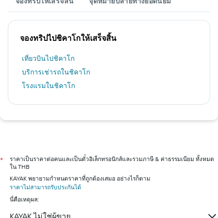
จองทริปให้เสร็จสิ้น
จุดหมายปลายทางยอดนิยม
จองทริปไปชิคาโกให้เสร็จสิ้น
เที่ยวบินไปชิคาโก
บริการเช่ารถในชิคาโก
โรงแรมในชิคาโก
ราคาเป็นราคาต่อคนและเป็นตั๋วอิเล็กทรอนิกส์และรวมภาษี & ค่าธรรมเนียม ทั้งหมด
*
ใน THB
KAYAK พยายามกำหนดราคาที่ถูกต้องเสมอ อย่างไรก็ตาม
ราคาไม่สามารถรับประกันได้
นี่คือเหตุผล:
KAYAK ไม่ใช่ผู้ขาย