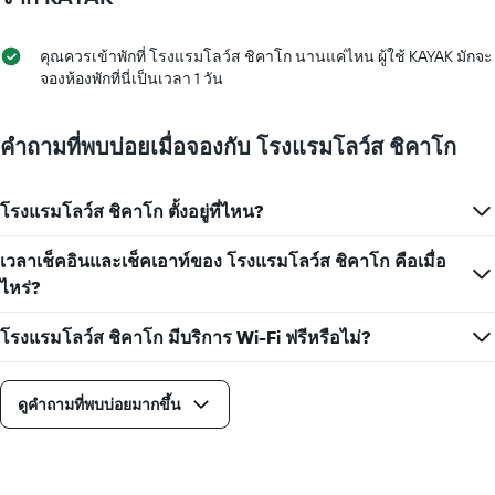
ดง
ที่
ราคา
เข้า
เฉลี่ย
พัก
คุณควรเข้าพักที่ โรงแรมโลว์ส ชิคาโก นานแค่ไหน ผู้ใช้ KAYAK มักจะ
ของ
แผนภูมิ
จองห้องพักที่นี่เป็นเวลา 1 วัน
ห้อง
มี
พัก
แกน
X
คำถามที่พบบ่อยเมื่อจองกับ โรงแรมโลว์ส ชิคาโก
1
แกน
แสดง
โรงแรมโลว์ส ชิคาโก ตั้งอยู่ที่ไหน?
จำนวน
วัน
เวลาเช็คอินและเช็คเอาท์ของ โรงแรมโลว์ส ชิคาโก คือเมื่อ
ก่อน
การ
ไหร่?
เข้า
พัก
โรงแรมโลว์ส ชิคาโก มีบริการ Wi-Fi ฟรีหรือไม่?
แผนภูมิ
มี
แกน
ดูคำถามที่พบบ่อยมากขึ้น
Y
1
แกน
แแส