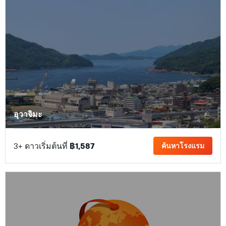
อุวาจิมะ
3+ ดาวเริ่มต้นที่
฿1,587
ค้นหาโรงแรม