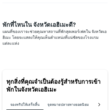
พักที่ไหนใน จังหวัดเอฮิเมะดี?
แผนที่ของเราจะช่วยคุณหาสถานที่พักสุดเพอร์เฟคใน จังหวัดเอ
ฮิเมะ โดยจะแสดงให้คุณเห็นตำแหน่งที่แน่ชัดของโรงแรม
แต่ละแห่ง
ทุกสิ่งที่คุณจำเป็นต้องรู้สำหรับการเข้า
พักในจังหวัดเอฮิเมะ
จองทริปให้เสร็จสิ้น
จุดหมายปลายทางยอดนิยม
ภูมิภาค