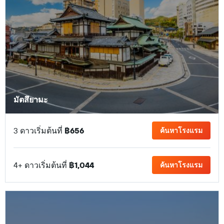
มัตสึยามะ
3 ดาวเริ่มต้นที่
฿656
ค้นหาโรงแรม
4+ ดาวเริ่มต้นที่
฿1,044
ค้นหาโรงแรม