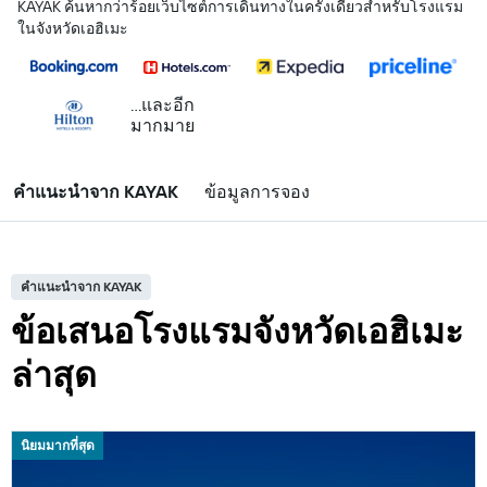
KAYAK ค้นหากว่าร้อยเว็บไซต์การเดินทางในครั้งเดียวสำหรับโรงแรม
ในจังหวัดเอฮิเมะ
...และอีก
มากมาย
คำแนะนำจาก KAYAK
ข้อมูลการจอง
คำแนะนำจาก KAYAK
ข้อเสนอโรงแรมจังหวัดเอฮิเมะ
ล่าสุด
นิยมมากที่สุด