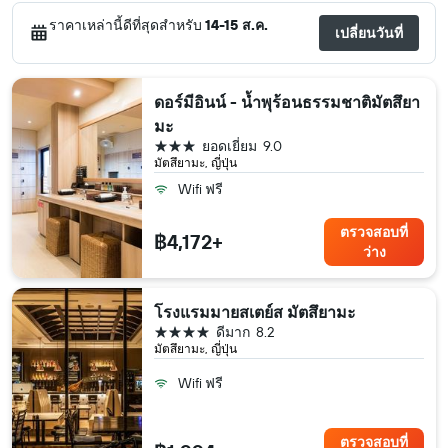
ราคาเหล่านี้ดีที่สุดสำหรับ
14-15 ส.ค.
เปลี่ยนวันที่
ดอร์มีอินน์ - น้ำพุร้อนธรรมชาติมัตสึยา
มะ
3 ดาว
ยอดเยี่ยม
9.0
มัตสึยามะ, ญี่ปุ่น
Wifi ฟรี
ตรวจสอบที่
฿4,172+
ว่าง
โรงแรมมายสเตย์ส มัตสึยามะ
4 ดาว
ดีมาก
8.2
มัตสึยามะ, ญี่ปุ่น
Wifi ฟรี
ตรวจสอบที่