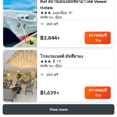
Ref สถานีเมืองมัทสึยามาโดย Vessel
Hotels
3 ดาว
ยอดเยี่ยม
9.1
มัตสึยามะ, ญี่ปุ่น
Wifi ฟรี
ตรวจสอบที่
฿3,844+
ว่าง
โรงแรมเนสต์ มัทสึยามะ
3 ดาว
ดี
7.9
มัตสึยามะ, ญี่ปุ่น
Wifi ฟรี
ตรวจสอบที่
฿1,639+
ว่าง
View more