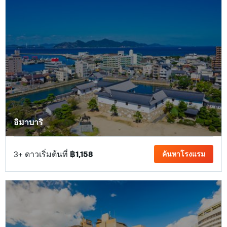
อิมาบาริ
3+ ดาวเริ่มต้นที่
฿1,158
ค้นหาโรงแรม