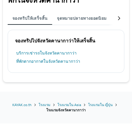
พักในจังหวัดคานากาว่า
จองทริปให้เสร็จสิ้น
จุดหมายปลายทางยอดนิยม
ภูมิภาค
จองทริปไปจังหวัดคานากาว่าให้เสร็จสิ้น
บริการเช่ารถในจังหวัดคานากาว่า
ที่พักตากอากาศในจังหวัดคานากาว่า
KAYAK.co.th
โรงแรม
โรงแรมใน Asia
โรงแรมใน ญี่ปุ่น
โรงแรมจังหวัดคานากาว่า