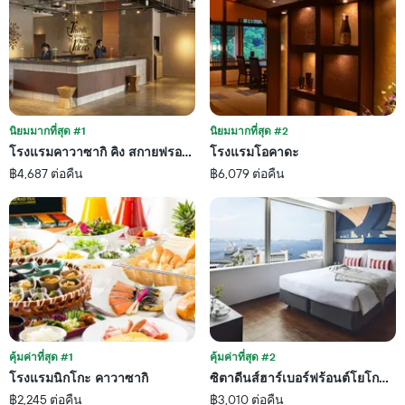
Y
จำนวน
1
วัน
แกน
ก่อน
แสดง
การ
ราคา
เข้า
เฉลี่ย
พัก
ของ
แผนภูมิ
ห้อง
มี
นิยมมากที่สุด #1
นิยมมากที่สุด #2
พัก
แกน
โรงแรมคาวาซากิ คิง สกายฟรอนท์ โตคิว เรย์
โรงแรมโอคาดะ
ใน
Y
฿4,687 ต่อคืน
฿6,079 ต่อคืน
ช่วง
1
สุด
แกน
สัปดาห์
แแส
นี้
ดง
ที่
ราคา
พบ
เฉลี่ย
ใน
ของ
ช่วง
ห้อง
3
พัก
วัน
ที่
คุ้มค่าที่สุด #1
คุ้มค่าที่สุด #2
ผ่าน
โรงแรมนิกโกะ คาวาซากิ
ซิตาดีนส์ฮาร์เบอร์ฟร้อนต์โยโกฮาม
มา
฿2,245 ต่อคืน
฿3,010 ต่อคืน