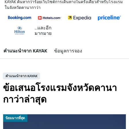
KAYAK ค้นหากว่าร้อยเว็บไซต์การเดินทางในครั้งเดียวสำหรับโรงแรม
ในจังหวัดคานากาว่า
...และอีก
มากมาย
คำแนะนำจาก KAYAK
ข้อมูลการจอง
คำแนะนำจาก KAYAK
ข้อเสนอโรงแรมจังหวัดคานา
กาว่าล่าสุด
นิยมมากที่สุด