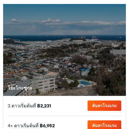
โยะโกะซุกะ
3 ดาวเริ่มต้นที่
฿2,231
ค้นหาโรงแรม
4+ ดาวเริ่มต้นที่
฿6,952
ค้นหาโรงแรม