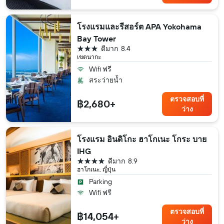
โรงแรมและรีสอร์ต APA Yokohama
Bay Tower
3 ดาว
ดีมาก
8.4
เขตนากะ
Wifi ฟรี
สระว่ายน้ำ
ตรวจสอบที่
฿2,680+
ว่าง
โรงแรม อินดิโกะ ฮาโกเนะ โกระ บาย
IHG
4 ดาว
ดีมาก
8.9
ฮาโกเนะ, ญี่ปุ่น
Parking
Wifi ฟรี
ตรวจสอบที่
฿14,054+
ว่าง