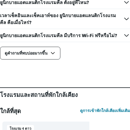
ดง
ที่
ยูนิกบายแอตแลนติกโรงแรมคีล ตั้งอยู่ที่ไหน?
ราคา
เข้า
เฉลี่ย
พัก
เวลาเช็คอินและเช็คเอาท์ของ ยูนิกบายแอตแลนติกโรงแรม
ของ
แผนภูมิ
คีล คือเมื่อไหร่?
ห้อง
มี
พัก
แกน
X
ยูนิกบายแอตแลนติกโรงแรมคีล มีบริการ Wi-Fi ฟรีหรือไม่?
1
แกน
แสดง
ดูคำถามที่พบบ่อยมากขึ้น
จำนวน
วัน
ก่อน
การ
เข้า
พัก
แผนภูมิ
โรงแรมและสถานที่พักใกล้เคียง
มี
แกน
Y
ใกล้ที่สุด
ดูการเข้าพักใกล้เคียงเพิ่มเติม
1
แกน
แแส
ดง
โรงแรม 4 ดาว