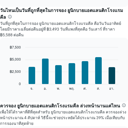
interactive
นี้
chart
แสดง
วันไหนเป็นวันที่ถูกที่สุดในการจอง ยูนิกบายแอตแลนติกโรงแรม
ราคา
คีล
เฉลี่ย
วันที่ถูกที่สุดในการจอง ยูนิกบายแอตแลนติกโรงแรมคีล คือวันวันอาทิตย์
ของ
โดยมีราคาเฉลี่ยต่อคืนอยู่ที่ ฿3,493 วันที่แพงที่สุดคือ วันเสาร์ ที่ราคา
ห้อง
฿5,588 ต่อคืน
พัก
ใน
แต่ละ
฿7,500
เดือน
Bar
Chart
แผนภูมิ
graphic.
chart
฿5,000
with
มี
7
แกน
฿2,500
bars.
X
1
แผนภูมิ
0
แกน
ต่อ
จ.
อ.
พ.
พฤ.
ศ.
ส.
อา.
End
แสดง
of
ไป
เดือน
interactive
นี้
chart
แผนภูมิ
แสดง
ควรจอง ยูนิกบายแอตแลนติกโรงแรมคีล ล่วงหน้านานแค่ไหน
มี
ราคา
แกน
เพื่อให้ได้ราคาที่ดีที่สุดสำหรับ ยูนิกบายแอตแลนติกโรงแรมคีล ควรจองล่วง
เฉลี่ย
Y
หน้าประมาณ 4 สัปดาห์ วิธีนี้จะช่วยประหยัดได้ประมาณ 39% เมื่อเทียบกับ
ของ
1
การจองนาทีสุดท้าย
ห้อง