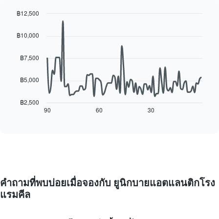
แกน
พัก
แแส
฿12,500
ใน
ดง
Line
แต่ละ
Chart
ราคา
graphic.
chart
วัน
฿10,000
เฉลี่ย
with
ของ
ของ
90
สัปดาห์
data
ห้อง
฿7,500
แผนภูมิ
points.
พัก
มี
฿5,000
แกน
แผนภูมิ
X
ต่อ
1
ไป
฿2,500
แกน
นี้
90
60
30
End
แสดง
of
แสดง
interactive
วัน
การ
chart
ของ
เปลี่ยนแปลง
สัปดาห์
ของ
แผนภูมิ
ราคา
มี
ห้อง
แกน
พัก
คำถามที่พบบ่อยเมื่อจองกับ ยูนิกบายแอตแลนติกโรง
Y
เมื่อ
1
แรมคีล
ใกล้
แกน
ถึง
แแส
วัน