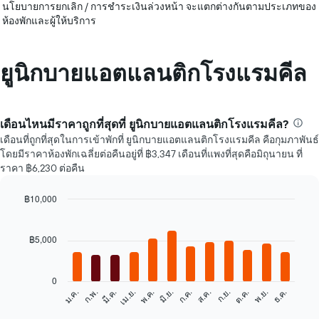
นโยบายการยกเลิก / การชำระเงินล่วงหน้า จะแตกต่างกันตามประเภทของ
ห้องพักและผู้ให้บริการ
ยูนิกบายแอตแลนติกโรงแรมคีล
เดือนไหนมีราคาถูกที่สุดที่ ยูนิกบายแอตแลนติกโรงแรมคีล?
เดือนที่ถูกที่สุดในการเข้าพักที่ ยูนิกบายแอตแลนติกโรงแรมคีล คือกุมภาพันธ์
โดยมีราคาห้องพักเฉลี่ยต่อคืนอยู่ที่ ฿3,347 เดือนที่แพงที่สุดคือมิถุนายน ที่
ราคา ฿6,230 ต่อคืน
฿10,000
Bar
Chart
graphic.
chart
with
฿5,000
12
bars.
0
แผนภูมิ
ก.พ.
พ.ค.
ส.ค.
พ.ย.
มี.ค.
มิ.ย.
ก.ย.
ธ.ค.
ม.ค.
เม.ย.
ก.ค.
ต.ค.
ต่อ
End
of
ไป