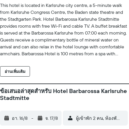
This hotel is located in Karlsruhe city centre, a 5-minute walk
from Karlsruhe Congress Centre, the Baden state theatre and
the Stadtgarten Park. Hotel Barbarossa Karlsruhe Stadtmitte
provides rooms with free Wi-Fi and cable TV. A buffet breakfast
is served at the Barbarossa Karlsruhe from 07:00 each morning.
Guests receive a complimentary bottle of mineral water on
arrival and can also relax in the hotel lounge with comfortable
armchairs. Barbarossa Hotel is 100 metres from a spa with
swimming pool and saunas. The Ettlinger Tor shopping area is
nearby.
อ่านเพิ่มเติม
ข้อเสนอล่าสุดสำหรับ Hotel Barbarossa Karlsruhe
Stadtmitte
อา. 16/8
-
จ. 17/8
ผู้เข้าพัก 2 คน, ห้องพัก 1 ห้