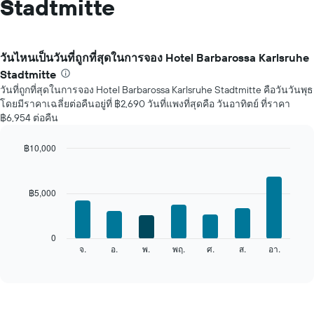
Stadtmitte
วันไหนเป็นวันที่ถูกที่สุดในการจอง Hotel Barbarossa Karlsruhe
Stadtmitte
วันที่ถูกที่สุดในการจอง Hotel Barbarossa Karlsruhe Stadtmitte คือวันวันพุธ
โดยมีราคาเฉลี่ยต่อคืนอยู่ที่ ฿2,690 วันที่แพงที่สุดคือ วันอาทิตย์ ที่ราคา
฿6,954 ต่อคืน
฿10,000
Bar
Chart
graphic.
chart
with
฿5,000
7
bars.
แผนภูมิ
0
ต่อ
จ.
อ.
พ.
พฤ.
ศ.
ส.
อา.
End
of
ไป
interactive
นี้
chart
แสดง
ราคา