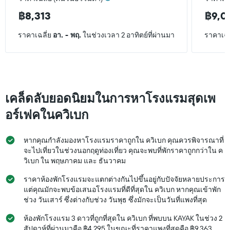
฿8,313
฿9,0
ราคาเฉลี่ย
อา. - พฤ.
ในช่วงเวลา 2 อาทิตย์ที่ผ่านมา
ราคาเฉล
เคล็ดลับยอดนิยมในการหาโรงแรมสุดเพ
อร์เฟคในควิเบก
หากคุณกำลังมองหาโรงแรมราคาถูกใน ควิเบก คุณควรพิจารณาที่
จะไปเที่ยวในช่วงนอกฤดูท่องเที่ยว คุณจะพบที่พักราคาถูกกว่าใน ค
วิเบก ใน พฤษภาคม และ ธันวาคม
ราคาห้องพักโรงแรมจะแตกต่างกันไปขึ้นอยู่กับปัจจัยหลายประการ
แต่คุณมักจะพบข้อเสนอโรงแรมที่ดีที่สุดใน ควิเบก หากคุณเข้าพัก
ช่วง วันเสาร์ ซึ่งต่างกับช่วง วันพุธ ซึ่งมักจะเป็นวันที่แพงที่สุด
ห้องพักโรงแรม 3 ดาวที่ถูกที่สุดใน ควิเบก ที่พบบน KAYAK ในช่วง 2
สัปดาห์ที่ผ่านมาคือ ฿4,295 ในขณะที่ราคาแพงที่สุดคือ ฿9,363