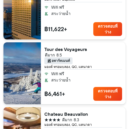
Wifi ฟรี
สระว่ายน้ำ
ตรวจสอบที่
฿11,622+
ว่าง
Tour des Voyageurs
ดีมาก
8.5
อพาร์ทเมนท์
มองต์ ทรอมบลอง, QC, แคนาดา
Wifi ฟรี
สระว่ายน้ำ
ตรวจสอบที่
฿6,461+
ว่าง
Chateau Beauvallon
4 ดาว
ดีมาก
8.3
มองต์ ทรอมบลอง, QC, แคนาดา