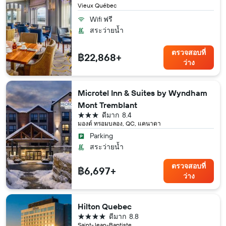
Vieux Québec
Wifi ฟรี
สระว่ายน้ำ
ตรวจสอบที่
฿22,868+
ว่าง
Microtel Inn & Suites by Wyndham
Mont Tremblant
3 ดาว
ดีมาก
8.4
มองต์ ทรอมบลอง, QC, แคนาดา
Parking
สระว่ายน้ำ
ตรวจสอบที่
฿6,697+
ว่าง
Hilton Quebec
4 ดาว
ดีมาก
8.8
Saint-Jean-Baptiste