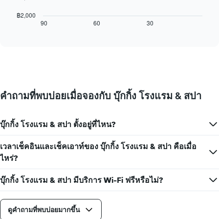
X
ต่อ
1
ไป
฿2,000
แกน
นี้
90
60
30
End
แสดง
of
แสดง
interactive
วัน
การ
chart
ของ
เปลี่ยนแปลง
สัปดาห์
ของ
แผนภูมิ
ราคา
มี
ห้อง
แกน
พัก
คำถามที่พบบ่อยเมื่อจองกับ บุ๊กกิ้ง โรงแรม & สปา
Y
เมื่อ
1
ใกล้
แกน
ถึง
แแส
บุ๊กกิ้ง โรงแรม & สปา ตั้งอยู่ที่ไหน?
วัน
ดง
ที่
ราคา
เข้า
เวลาเช็คอินและเช็คเอาท์ของ บุ๊กกิ้ง โรงแรม & สปา คือเมื่อ
เฉลี่ย
พัก
ไหร่?
ของ
แผนภูมิ
ห้อง
มี
พัก
บุ๊กกิ้ง โรงแรม & สปา มีบริการ Wi-Fi ฟรีหรือไม่?
แกน
X
1
แกน
ดูคำถามที่พบบ่อยมากขึ้น
แสดง