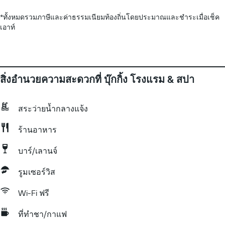
*
ทั้งหมดรวมภาษีและค่าธรรมเนียมท้องถิ่นโดยประมาณและชำระเมื่อเช็ค
เอาท์
สิ่งอำนวยความสะดวกที่ บุ๊กกิ้ง โรงแรม & สปา
สระว่ายน้ำกลางแจ้ง
ร้านอาหาร
บาร์/เลานจ์
รูมเซอร์วิส
Wi-Fi ฟรี
ที่ทำชา/กาแฟ