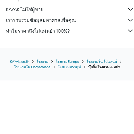
KAYAK ไม่ใช่ผู้ขาย
เรารวบรวมข้อมูลมหาศาลเพื่อคุณ
ทำไมราคาถึงไม่แม่นยำ 100%?
KAYAK.co.th
โรงแรม
โรงแรมEurope
โรงแรมใน โปแลนด์
โรงแรมใน Carpathians
โรงแรมคราคูฟ
บุ๊กกิ้ง โรงแรม & สปา