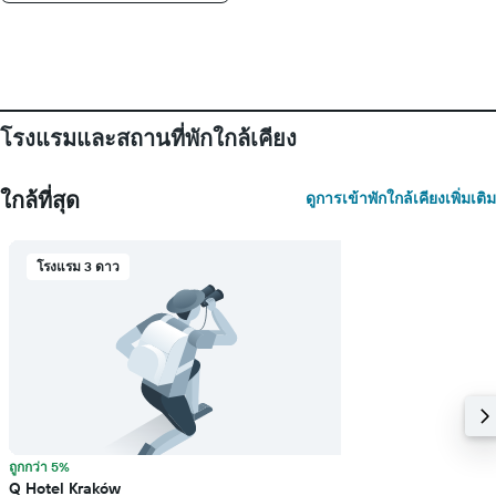
จำนวน
วัน
ก่อน
การ
เข้า
พัก
โรงแรมและสถานที่พักใกล้เคียง
แผนภูมิ
มี
แกน
ใกล้ที่สุด
ดูการเข้าพักใกล้เคียงเพิ่มเติม
Y
1
แกน
โรงแรม 3 ดาว
แแส
ดง
ราคา
เฉลี่ย
ของ
ห้อง
พัก
ถูกกว่า 5%
Q Hotel Kraków