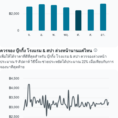
ใน
Bar
Chart
แต่ละ
graphic.
chart
เดือน
with
฿2,000
7
แผนภูมิ
bars.
มี
แกน
แผนภูมิ
0
X
ต่อ
จ.
อ.
พ.
พฤ.
ศ.
ส.
อา.
End
1
of
ไป
แกน
interactive
นี้
chart
แสดง
แสดง
ควรจอง บุ๊กกิ้ง โรงแรม & สปา ล่วงหน้านานแค่ไหน
เดือน
ราคา
แผนภูมิ
เพื่อให้ได้ราคาที่ดีที่สุดสำหรับ บุ๊กกิ้ง โรงแรม & สปา ควรจองล่วงหน้า
เฉลี่ย
มี
ประมาณ 9 สัปดาห์ วิธีนี้จะช่วยประหยัดได้ประมาณ 22% เมื่อเทียบกับการ
ของ
แกน
จองนาทีสุดท้าย
ห้อง
Y
พัก
1
฿4,500
ใน
แกน
Line
แต่ละ
Chart
แแส
฿4,000
graphic.
chart
วัน
ดง
with
ของ
ราคา
90
฿3,500
สัปดาห์
เฉลี่ย
data
แผนภูมิ
points.
ของ
฿3,000
มี
ห้อง
แกน
แผนภูมิ
พัก
฿2,500