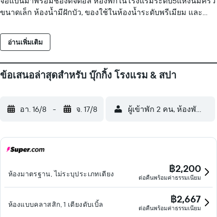
จอแบนมาพร้อมช่องดิจิตอล ห้องพักในโรงแรมระดับ5แห่งนี้มีครัว
ขนาดเล็ก ห้องน้ำมีฝักบัว, ของใช้ในห้องน้ำระดับพรีเมียม และ
ไดร์เป่าผม ผู้เข้าพักสามารถท่องเว็บไซต์โดยใช้อินเทอร์เน็ตแบบใช้
สายและ Wi-Fi ที่ให้บริการฟรี มีโต๊ะทำงาน และ โทรศัพท์ ให้
อ่านเพิ่มเติม
บริการ สามารถขอเครื่องนอนป้องกันสารก่อภูมิแพ้และเตารีด/
โต๊ะรีดผ้าเพิ่มเติมได้ มีบริการทำความสะอาดทุกวัน สิ่งอำนวย
ความสะดวกด้านสันทนาการที่โรงแรม รวมถึง สนามเทนนิสกลาง
ข้อเสนอล่าสุดสำหรับ บุ๊กกิ้ง โรงแรม & สปา
แจ้ง กิจกรรมนันทนาการที่ระบุด้านล่างนี้มีให้บริการภายใน
บริเวณโรงแรมหรือในบริเวณใกล้เคียง อาจมีค่าบริการเพิ่มเติม
อา. 16/8
-
จ. 17/8
ผู้เข้าพัก 2 คน, ห้องพัก 1 ห้
฿2,200
ห้องมาตรฐาน, ไม่ระบุประเภทเตียง
ต่อคืนพร้อมค่าธรรมเนียม
฿2,667
ห้องแบบคลาสสิก, 1 เตียงดับเบิ้ล
ต่อคืนพร้อมค่าธรรมเนียม