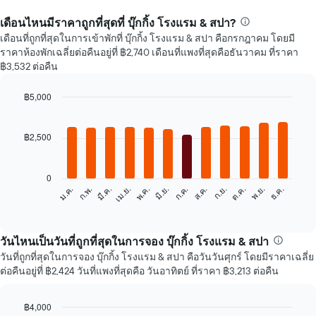
เดือนไหนมีราคาถูกที่สุดที่ บุ๊กกิ้ง โรงแรม & สปา?
เดือนที่ถูกที่สุดในการเข้าพักที่ บุ๊กกิ้ง โรงแรม & สปา คือกรกฎาคม โดยมี
ราคาห้องพักเฉลี่ยต่อคืนอยู่ที่ ฿2,740 เดือนที่แพงที่สุดคือธันวาคม ที่ราคา
฿3,532 ต่อคืน
฿5,000
Bar
Chart
graphic.
chart
with
฿2,500
12
bars.
0
แผนภูมิ
ก.พ.
พ.ค.
ส.ค.
พ.ย.
ม.ค.
เม.ย.
ก.ค.
ต.ค.
มี.ค.
มิ.ย.
ก.ย.
ธ.ค.
ต่อ
End
of
ไป
interactive
นี้
chart
แสดง
วันไหนเป็นวันที่ถูกที่สุดในการจอง บุ๊กกิ้ง โรงแรม & สปา
ราคา
วันที่ถูกที่สุดในการจอง บุ๊กกิ้ง โรงแรม & สปา คือวันวันศุกร์ โดยมีราคาเฉลี่ย
เฉลี่ย
ต่อคืนอยู่ที่ ฿2,424 วันที่แพงที่สุดคือ วันอาทิตย์ ที่ราคา ฿3,213 ต่อคืน
ของ
ห้อง
พัก
฿4,000