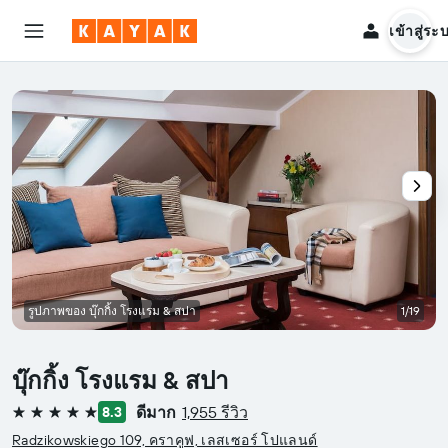
เข้าสู่ระ
รูปภาพของ บุ๊กกิ้ง โรงแรม & สปา
1/19
บุ๊กกิ้ง โรงแรม & สปา
ดีมาก
1,955 รีวิว
8.3
5 ดาว
Radzikowskiego 109, คราคูฟ, เลสเซอร์ โปแลนด์