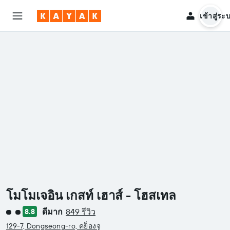
เข้าสู่ระ
โมโมเจอิน เกสท์ เฮาส์ - โฮสเทล
ดีมาก
849 รีวิว
8.8
ให้ 2 ดาว
129-7, Dongseong-ro, คย็องจู