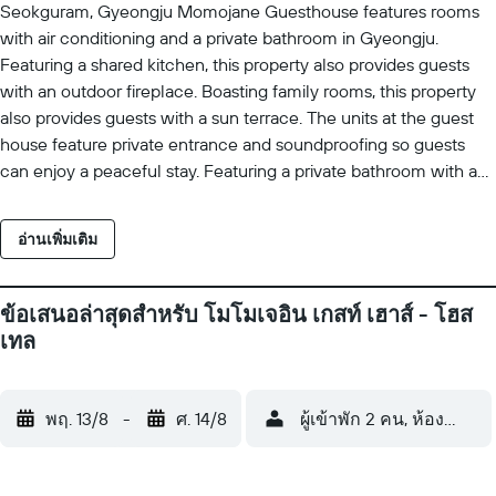
Seokguram, Gyeongju Momojane Guesthouse features rooms
with air conditioning and a private bathroom in Gyeongju.
Featuring a shared kitchen, this property also provides guests
with an outdoor fireplace. Boasting family rooms, this property
also provides guests with a sun terrace. The units at the guest
house feature private entrance and soundproofing so guests
can enjoy a peaceful stay. Featuring a private bathroom with a
shower and slippers, units at the guest house also boast free
WiFi, while some rooms have a balcony. At the guest house,
อ่านเพิ่มเติม
each unit has bed linen and towels. Guests can relax in the
garden at the property. Popular points of interest near the guest
house include Gyeongju Station, Cheomseongdae and Anapji
ข้อเสนอล่าสุดสำหรับ โมโมเจอิน เกสท์ เฮาส์ - โฮส
Pond. Pohang Airport is 32 km from the property.
เทล
พฤ. 13/8
-
ศ. 14/8
ผู้เข้าพัก 2 คน, ห้องพัก 1 ห