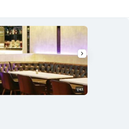
1/47
วิวภายนอก