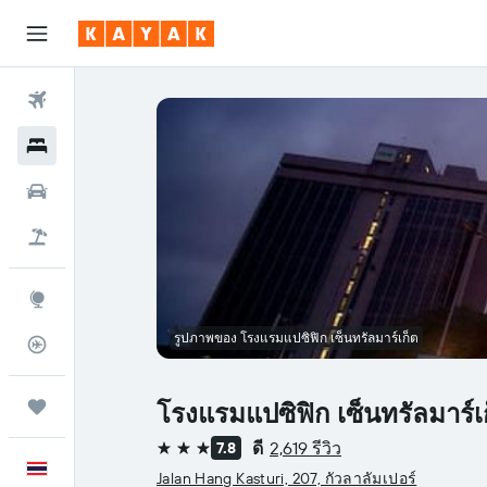
ตั๋วเครื่องบิน
โรงแรม
รถเช่า
เที่ยวบิน+โรงแรม
สำรวจ
รูปภาพของ โรงแรมแปซิฟิก เซ็นทรัลมาร์เก็ต
ติดตามเที่ยวบิน
ทริป
โรงแรมแปซิฟิก เซ็นทรัลมาร์เ
ดี
2,619 รีวิว
7.8
3 ดาว
ภาษาไทย
Jalan Hang Kasturi, 207, กัวลาลัมเปอร์